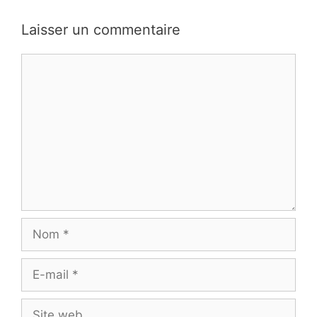
Laisser un commentaire
Commentaire
Nom
E-
mail
Site