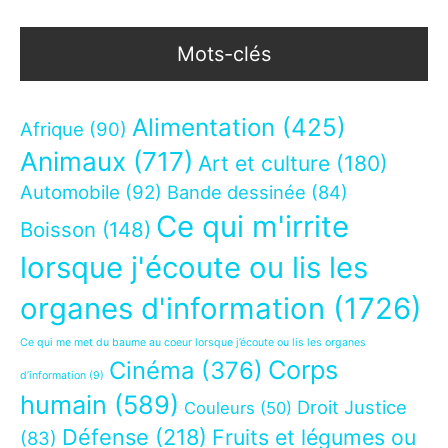
Mots-clés
Alimentation
(425)
Afrique
(90)
Animaux
(717)
Art et culture
(180)
Automobile
(92)
Bande dessinée
(84)
Ce qui m'irrite
Boisson
(148)
lorsque j'écoute ou lis les
organes d'information
(1726)
Ce qui me met du baume au coeur lorsque j’écoute ou lis les organes
Corps
Cinéma
(376)
d’information
(9)
humain
(589)
Droit Justice
Couleurs
(50)
Défense
(218)
Fruits et légumes ou
(83)