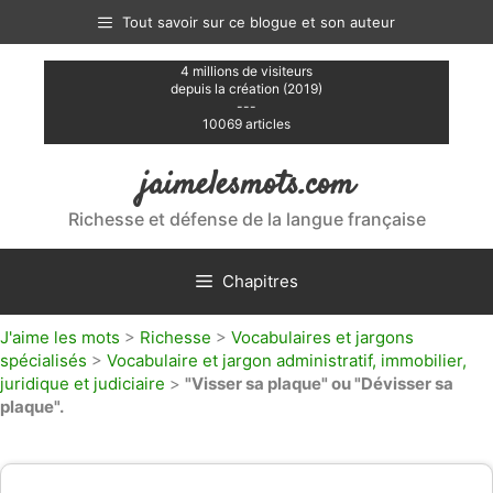
Aller
Tout savoir sur ce blogue et son auteur
au
contenu
4 millions de visiteurs
depuis la création (2019)
---
10069 articles
jaimelesmots.com
Richesse et défense de la langue française
Chapitres
J'aime les mots
>
Richesse
>
Vocabulaires et jargons
spécialisés
>
Vocabulaire et jargon administratif, immobilier,
juridique et judiciaire
>
"Visser sa plaque" ou "Dévisser sa
plaque".