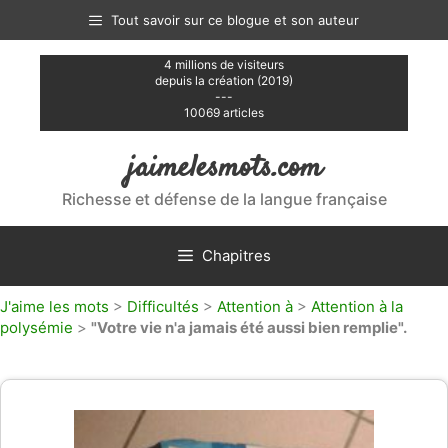
Aller
Tout savoir sur ce blogue et son auteur
au
contenu
4 millions de visiteurs
depuis la création (2019)
---
10069 articles
jaimelesmots.com
Richesse et défense de la langue française
Chapitres
J'aime les mots
>
Difficultés
>
Attention à
>
Attention à la
polysémie
>
"Votre vie n'a jamais été aussi bien remplie".