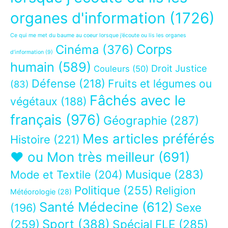
organes d'information
(1726)
Ce qui me met du baume au coeur lorsque j’écoute ou lis les organes
Corps
Cinéma
(376)
d’information
(9)
humain
(589)
Droit Justice
Couleurs
(50)
Défense
(218)
Fruits et légumes ou
(83)
Fâchés avec le
végétaux
(188)
français
(976)
Géographie
(287)
Mes articles préférés
Histoire
(221)
❤ ou Mon très meilleur
(691)
Musique
(283)
Mode et Textile
(204)
Politique
(255)
Religion
Météorologie
(28)
Santé Médecine
(612)
Sexe
(196)
Sport
(388)
(259)
Spécial FLE
(285)