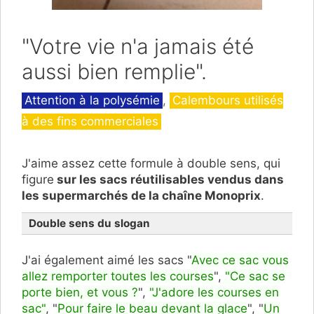
"Votre vie n'a jamais été
aussi bien remplie".
Catégories
Attention à la polysémie
,
Calembours utilisés
à des fins commerciales
J'aime assez cette formule à double sens, qui
figure
sur les sacs réutilisables vendus dans
les supermarchés de la chaîne Monoprix
.
Double sens du slogan
J'ai également aimé les sacs "
Avec ce sac vous
allez remporter toutes les courses
",
"
Ce sac se
porte bien, et vous ?
",
"J'adore les courses en
sac"
, "
Pour faire le beau devant la glace
", "
Un