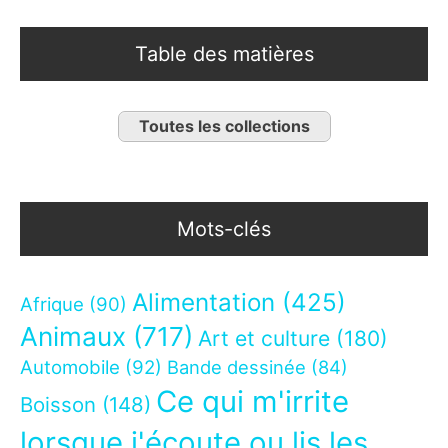
Table des matières
Toutes les collections
Mots-clés
Alimentation
(425)
Afrique
(90)
Animaux
(717)
Art et culture
(180)
Automobile
(92)
Bande dessinée
(84)
Ce qui m'irrite
Boisson
(148)
lorsque j'écoute ou lis les