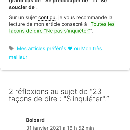
grand cas de
",
S
e préoccuper de
" ou
"Se
soucier de
".
Sur un sujet
contigu
, je vous recommande la
lecture de mon article consacré à "
Toutes les
façons de dire "Ne pas s'inquiéter"
".
Étiquettes
Mes articles préférés ❤ ou Mon très
meilleur
2 réflexions au sujet de “23
façons de dire : "S'inquiéter".”
Boizard
31 janvier 2021 à 16 h 52 min