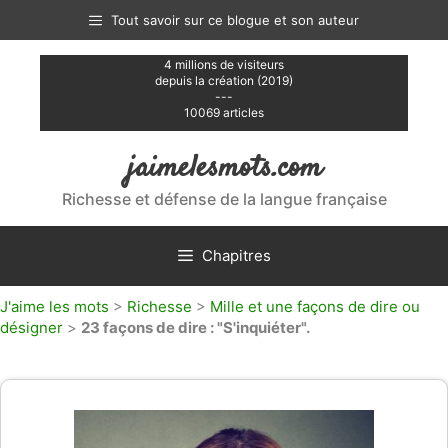
Aller
Tout savoir sur ce blogue et son auteur
au
contenu
4 millions de visiteurs
depuis la création (2019)
---
10069 articles
jaimelesmots.com
Richesse et défense de la langue française
Chapitres
J'aime les mots
>
Richesse
>
Mille et une façons de dire ou
désigner
>
23 façons de dire : "S'inquiéter".