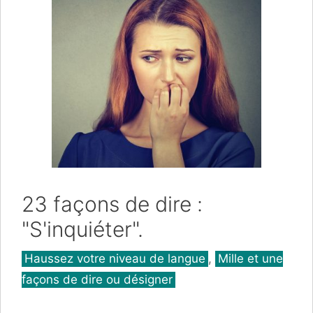
23 façons de dire :
"S'inquiéter".
Catégories
Haussez votre niveau de langue
,
Mille et une
façons de dire ou désigner