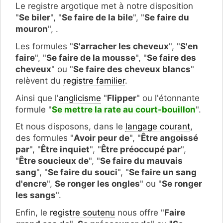
Le registre argotique met à notre disposition
"
Se biler
", "
S
e faire de la bile
", "
Se faire du
mouron
", .
Les formules "
S'arracher les cheveux
", "
S'en
faire
", "
Se faire de la mousse
", "
Se faire des
cheveux
" ou "
Se faire des cheveux blancs
"
relèvent du
registre familier
.
Ainsi que l'
anglicisme
"
Flipper
" ou l'étonnante
formule "
Se mettre la rate au court-bouillon
".
Et nous disposons, dans le
langage courant
,
des formules "
Avoir peur de
", "
Être angoissé
par
", "
Être inquiet
", "
Être préoccupé par
",
"
Être soucieux de
", "
Se
faire du mauvais
sang
", "
Se faire du souci
", "
Se faire un sang
d'encre
",
Se ronger les ongles
" ou "
Se ronger
les sangs
".
Enfin, le
registre soutenu
nous offre "
Faire