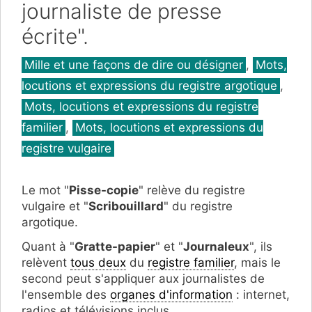
journaliste de presse
écrite".
Catégories
Mille et une façons de dire ou désigner
,
Mots,
locutions et expressions du registre argotique
,
Mots, locutions et expressions du registre
familier
,
Mots, locutions et expressions du
registre vulgaire
Le mot "
Pisse-copie
" relève du registre
vulgaire et "
Scribouillard
" du registre
argotique.
Quant à "
Gratte-papier
" et "
Journaleux
", ils
relèvent
tous deux
du
registre familier
, mais le
second peut s'appliquer aux journalistes de
l'ensemble des
organes d'information
: internet,
radios et télévisions inclus.