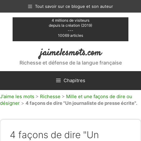
Aller
Tout savoir sur ce blogue et son auteur
au
contenu
4 millions de visiteurs
depuis la création (2019)
---
10069 articles
jaimelesmots.com
Richesse et défense de la langue française
Chapitres
J'aime les mots
>
Richesse
>
Mille et une façons de dire ou
désigner
>
4 façons de dire "Un journaliste de presse écrite".
4 façons de dire "Un