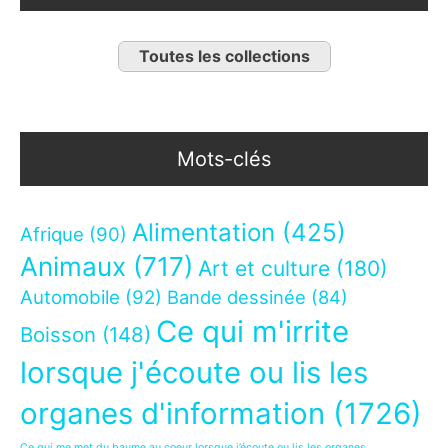
Toutes les collections
Mots-clés
Alimentation
(425)
Afrique
(90)
Animaux
(717)
Art et culture
(180)
Automobile
(92)
Bande dessinée
(84)
Ce qui m'irrite
Boisson
(148)
lorsque j'écoute ou lis les
organes d'information
(1726)
Ce qui me met du baume au coeur lorsque j’écoute ou lis les organes