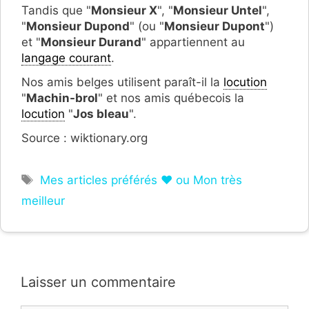
Tandis que "
Monsieur X
", "
Monsieur Untel
",
"
Monsieur Dupond
" (ou "
Monsieur Dupont
")
et "
Monsieur Durand
" appartiennent au
langage courant
.
Nos amis belges utilisent paraît-il la
locution
"
Machin-brol
" et nos amis québecois la
locution
"
Jos bleau
".
Source : wiktionary.org
Étiquettes
Mes articles préférés ❤ ou Mon très
meilleur
Laisser un commentaire