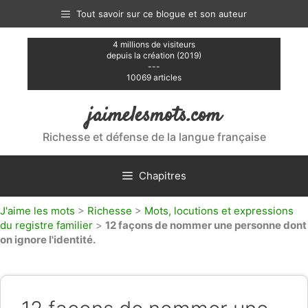
Aller
Tout savoir sur ce blogue et son auteur
au
contenu
4 millions de visiteurs
depuis la création (2019)
---
10069 articles
jaimelesmots.com
Richesse et défense de la langue française
Chapitres
J'aime les mots
>
Richesse
>
Mots, locutions et expressions
du registre familier
>
12 façons de nommer une personne dont
on ignore l'identité.