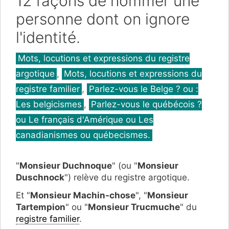
12 façons de nommer une
personne dont on ignore
l'identité.
Catégories
Mots, locutions et expressions du registre
argotique
,
Mots, locutions et expressions du
registre familier
,
Parlez-vous le Belge ? ou :
Les belgicismes
,
Parlez-vous le québécois ?
ou Le français d'Amérique ou Les
canadianismes ou québecismes.
"
Monsieur Duchnoque
" (ou "
Monsieur
Duschnock
") relève du registre argotique.
Et "
Monsieur Machin-chose
", "
Monsieur
Tartempion
" ou "
Monsieur Trucmuche
" du
registre familier
.