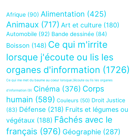
Alimentation
(425)
Afrique
(90)
Animaux
(717)
Art et culture
(180)
Automobile
(92)
Bande dessinée
(84)
Ce qui m'irrite
Boisson
(148)
lorsque j'écoute ou lis les
organes d'information
(1726)
Ce qui me met du baume au coeur lorsque j’écoute ou lis les organes
Corps
Cinéma
(376)
d’information
(9)
humain
(589)
Droit Justice
Couleurs
(50)
Défense
(218)
Fruits et légumes ou
(83)
Fâchés avec le
végétaux
(188)
français
(976)
Géographie
(287)