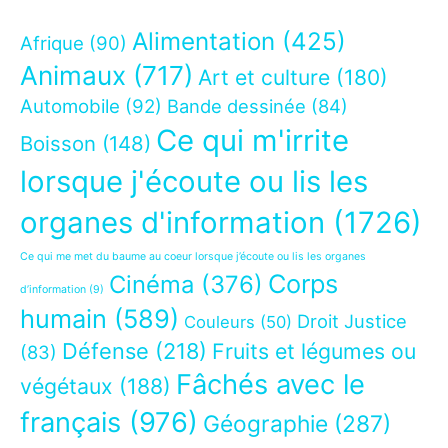
Alimentation
(425)
Afrique
(90)
Animaux
(717)
Art et culture
(180)
Automobile
(92)
Bande dessinée
(84)
Ce qui m'irrite
Boisson
(148)
lorsque j'écoute ou lis les
organes d'information
(1726)
Ce qui me met du baume au coeur lorsque j’écoute ou lis les organes
Corps
Cinéma
(376)
d’information
(9)
humain
(589)
Droit Justice
Couleurs
(50)
Défense
(218)
Fruits et légumes ou
(83)
Fâchés avec le
végétaux
(188)
français
(976)
Géographie
(287)