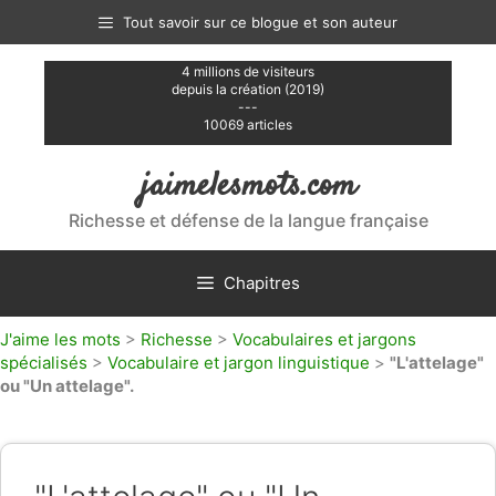
Aller
Tout savoir sur ce blogue et son auteur
au
contenu
4 millions de visiteurs
depuis la création (2019)
---
10069 articles
jaimelesmots.com
Richesse et défense de la langue française
Chapitres
J'aime les mots
>
Richesse
>
Vocabulaires et jargons
spécialisés
>
Vocabulaire et jargon linguistique
>
"L'attelage"
ou "Un attelage".