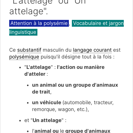
"L'attelage" ou "Un
attelage".
Catégories
Attention à la polysémie
,
Vocabulaire et jargon
linguistique
Ce
substantif
masculin du
langage courant
est
polysémique
puisqu'il désigne tout à la fois :
"
L'attelage
" :
l'action ou manière
d'atteler
:
un animal ou un groupe d'animaux
de trait
,
un véhicule
(automobile, tracteur,
remorque, wagon, etc.),
et "
Un attelage
" :
l'
animal ou
le
groupe d'animaux