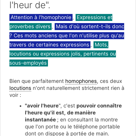
l'heur de".
Catégories
Attention à l'homophonie
,
Expressions et
proverbes divers
,
Mais d'où sortent-t-ils donc
? Ces mots anciens que l'on n'utilise plus qu'au
travers de certaines expressions
,
Mots,
locutions ou expressions jolis, pertinents ou
sous-employés
Bien que parfaitement
homophones
, ces deux
locutions
n'ont naturellement strictement rien à
voir :
"avoir l'heure
", c'est
pouvoir connaître
l'heure qu'il est,
de manière
instantanée
; en consultant la montre
que l'on porte ou le téléphone portable
dont on dispose à portée de main.