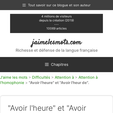
Aller
Tout savoir sur ce blogue et son auteur
au
contenu
4 millions de visiteurs
depuis la création (2019)
---
10069 articles
jaimelesmots.com
Richesse et défense de la langue française
Chapitres
J'aime les mots
>
Difficultés
>
Attention à
>
Attention à
l'homophonie
>
"Avoir l'heure" et "Avoir l'heur de".
"Avoir l'heure" et "Avoir