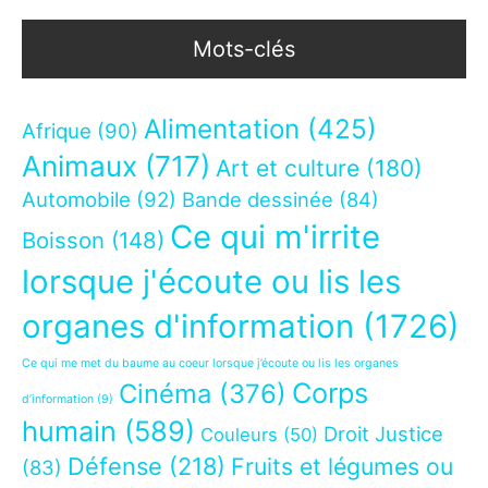
Mots-clés
Alimentation
(425)
Afrique
(90)
Animaux
(717)
Art et culture
(180)
Automobile
(92)
Bande dessinée
(84)
Ce qui m'irrite
Boisson
(148)
lorsque j'écoute ou lis les
organes d'information
(1726)
Ce qui me met du baume au coeur lorsque j’écoute ou lis les organes
Corps
Cinéma
(376)
d’information
(9)
humain
(589)
Droit Justice
Couleurs
(50)
Défense
(218)
Fruits et légumes ou
(83)