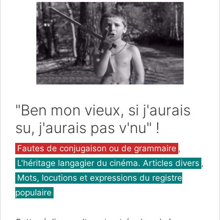
"Ben mon vieux, si j'aurais
su, j'aurais pas v'nu" !
Catégories
Fautes de conjugaison ou de grammaire
,
L'héritage langagier du cinéma. Articles divers
,
Mots, locutions et expressions du registre
populaire