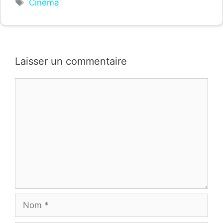
Étiquettes
Cinéma
Laisser un commentaire
Commentaire
Nom