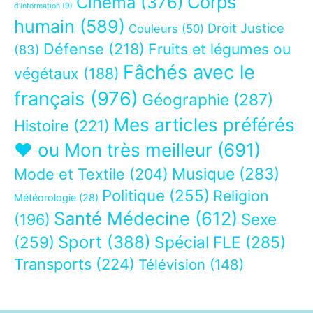
Corps
Cinéma
(376)
d’information
(9)
humain
(589)
Droit Justice
Couleurs
(50)
Défense
(218)
Fruits et légumes ou
(83)
Fâchés avec le
végétaux
(188)
français
(976)
Géographie
(287)
Mes articles préférés
Histoire
(221)
❤ ou Mon très meilleur
(691)
Musique
(283)
Mode et Textile
(204)
Politique
(255)
Religion
Météorologie
(28)
Santé Médecine
(612)
Sexe
(196)
Sport
(388)
(259)
Spécial FLE
(285)
Transports
(224)
Télévision
(148)