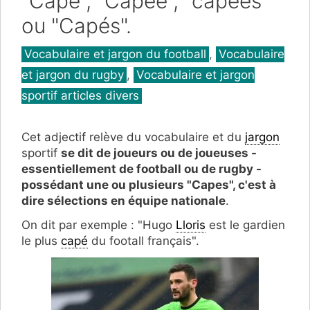
"Capé", "Capée", "capées"
ou "Capés".
Catégories
Vocabulaire et jargon du football
,
Vocabulaire
et jargon du rugby
,
Vocabulaire et jargon
sportif articles divers
Cet adjectif relève du vocabulaire et du
jargon
sportif
se dit de joueurs ou de joueuses -
essentiellement de football ou de rugby -
possédant une ou plusieurs "Capes", c'est à
dire sélections en équipe nationale
.
On dit par exemple : "Hugo
Lloris
est le gardien
le plus
capé
du footall français".