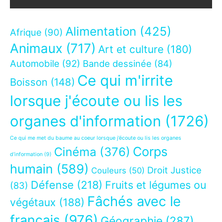
Alimentation
(425)
Afrique
(90)
Animaux
(717)
Art et culture
(180)
Automobile
(92)
Bande dessinée
(84)
Ce qui m'irrite
Boisson
(148)
lorsque j'écoute ou lis les
organes d'information
(1726)
Ce qui me met du baume au coeur lorsque j’écoute ou lis les organes
Corps
Cinéma
(376)
d’information
(9)
humain
(589)
Droit Justice
Couleurs
(50)
Défense
(218)
Fruits et légumes ou
(83)
Fâchés avec le
végétaux
(188)
français
(976)
Géographie
(287)