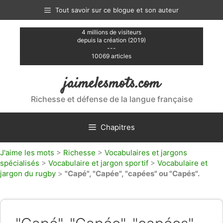
Aller
Tout savoir sur ce blogue et son auteur
au
contenu
4 millions de visiteurs
depuis la création (2019)
---
10069 articles
jaimelesmots.com
Richesse et défense de la langue française
Chapitres
J'aime les mots
>
Richesse
>
Vocabulaires et jargons
spécialisés
>
Vocabulaire et jargon sportif
>
Vocabulaire et
jargon du rugby
>
"Capé", "Capée", "capées" ou "Capés".