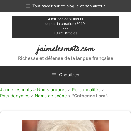
Aller
Tout savoir sur ce blogue et son auteur
au
contenu
4 millions de visiteurs
depuis la création (2019)
---
10069 articles
jaimelesmots.com
Richesse et défense de la langue française
Chapitres
J'aime les mots
>
Noms propres
>
Personnalités
>
Pseudonymes
>
Noms de scène
>
"Catherine Lara".