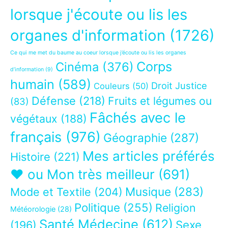
lorsque j'écoute ou lis les
organes d'information
(1726)
Ce qui me met du baume au coeur lorsque j’écoute ou lis les organes
Corps
Cinéma
(376)
d’information
(9)
humain
(589)
Droit Justice
Couleurs
(50)
Défense
(218)
Fruits et légumes ou
(83)
Fâchés avec le
végétaux
(188)
français
(976)
Géographie
(287)
Mes articles préférés
Histoire
(221)
❤ ou Mon très meilleur
(691)
Musique
(283)
Mode et Textile
(204)
Politique
(255)
Religion
Météorologie
(28)
Santé Médecine
(612)
Sexe
(196)