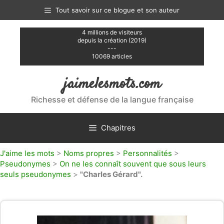
Aller
Tout savoir sur ce blogue et son auteur
au
contenu
4 millions de visiteurs
depuis la création (2019)
---
10069 articles
jaimelesmots.com
Richesse et défense de la langue française
Chapitres
J'aime les mots
>
Noms propres
>
Personnalités
>
Pseudonymes
>
On ne les connaît souvent que sous leurs
seuls pseudonymes
>
"Charles Gérard".