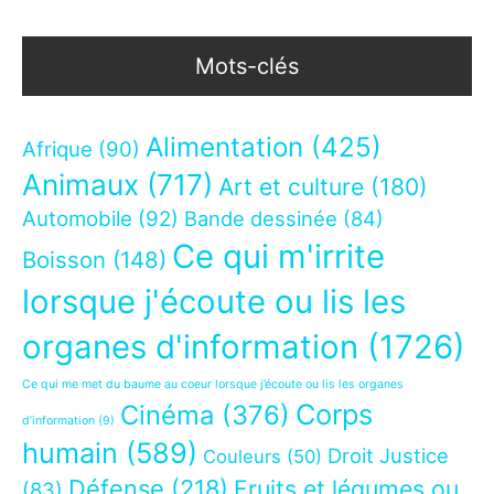
Mots-clés
Alimentation
(425)
Afrique
(90)
Animaux
(717)
Art et culture
(180)
Automobile
(92)
Bande dessinée
(84)
Ce qui m'irrite
Boisson
(148)
lorsque j'écoute ou lis les
organes d'information
(1726)
Ce qui me met du baume au coeur lorsque j’écoute ou lis les organes
Corps
Cinéma
(376)
d’information
(9)
humain
(589)
Droit Justice
Couleurs
(50)
Défense
(218)
Fruits et légumes ou
(83)