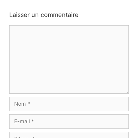
Laisser un commentaire
Commentaire
Nom
E-
mail
Site