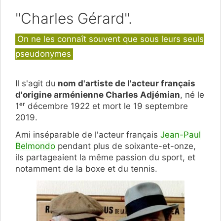
"Charles Gérard".
Catégories
On ne les connaît souvent que sous leurs seuls
pseudonymes
Il s'agit du
nom d'artiste de l'acteur français
d'origine arménienne Charles Adjémian
, né le
1ᵉʳ décembre 1922 et mort le 19 septembre
2019.
Ami inséparable de l'acteur français
Jean-Paul
Belmondo
pendant plus de soixante-et-onze,
ils partageaient la même passion du sport, et
notamment de la boxe et du tennis.