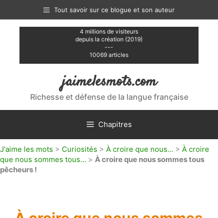
Aller
Tout savoir sur ce blogue et son auteur
au
contenu
4 millions de visiteurs
depuis la création (2019)
---
10069 articles
jaimelesmots.com
Richesse et défense de la langue française
Chapitres
J'aime les mots
>
Curiosités
>
À croire que nous...
>
À croire
que nous sommes tous...
>
À croire que nous sommes tous
pêcheurs !
À croire que nous sommes