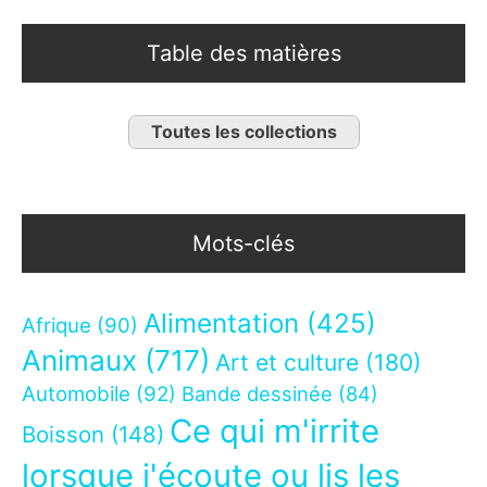
Table des matières
Toutes les collections
Mots-clés
Alimentation
(425)
Afrique
(90)
Animaux
(717)
Art et culture
(180)
Automobile
(92)
Bande dessinée
(84)
Ce qui m'irrite
Boisson
(148)
lorsque j'écoute ou lis les