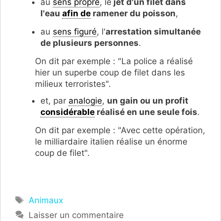
au
sens propre
, le
jet d'un filet dans
l'eau
afin de
ramener du poisson
,
au
sens figuré
, l'
arrestation simultanée
de plusieurs personnes
.
On dit par exemple : "La police a réalisé
hier un superbe coup de filet dans les
milieux terroristes".
et, par
analogie
,
un gain ou un profit
considérable
réalisé en une seule fois
.
On dit par exemple : "Avec cette opération,
le milliardaire italien réalise un énorme
coup de filet".
Étiquettes
Animaux
Laisser un commentaire