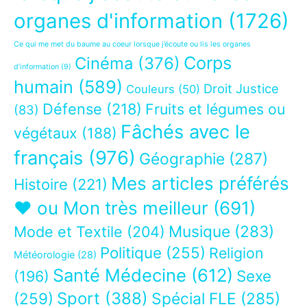
organes d'information
(1726)
Ce qui me met du baume au coeur lorsque j’écoute ou lis les organes
Corps
Cinéma
(376)
d’information
(9)
humain
(589)
Droit Justice
Couleurs
(50)
Défense
(218)
Fruits et légumes ou
(83)
Fâchés avec le
végétaux
(188)
français
(976)
Géographie
(287)
Mes articles préférés
Histoire
(221)
❤ ou Mon très meilleur
(691)
Musique
(283)
Mode et Textile
(204)
Politique
(255)
Religion
Météorologie
(28)
Santé Médecine
(612)
Sexe
(196)
Sport
(388)
(259)
Spécial FLE
(285)