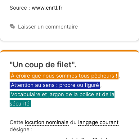
Source :
www.cnrtl.fr
Laisser un commentaire
"Un coup de filet".
Catégories
À croire que nous sommes tous pêcheurs !
,
Attention au sens : propre ou figuré
,
Vocabulaire et jargon de la police et de la
sécurité
Cette
locution nominale
du
langage courant
désigne :