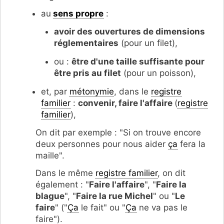
au
sens propre
:
avoir des ouvertures de dimensions
réglementaires
(pour un filet),
ou :
être d'une taille suffisante pour
être pris au filet
(pour un poisson),
et, par
métonymie
, dans le
registre
familier
:
convenir, faire l'affaire
(
registre
familier
),
On dit par exemple : "Si on trouve encore
deux personnes pour nous aider
ça
fera la
maille".
Dans le même
registre familier
, on dit
également : "
Faire l'affaire
", "
Faire la
blague
", "
Faire la rue Michel
" ou "
Le
faire
" ("
Ça
le fait" ou "
Ça
ne va pas le
faire").