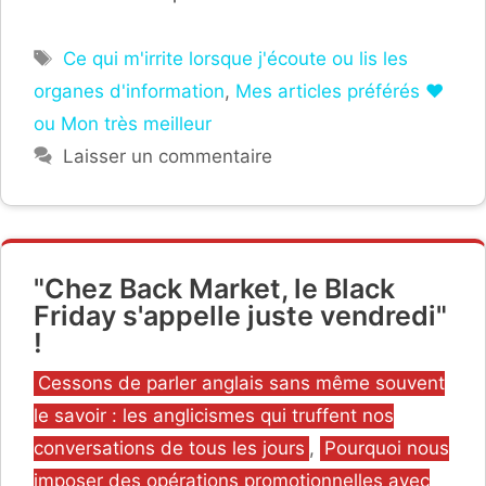
Étiquettes
Ce qui m'irrite lorsque j'écoute ou lis les
organes d'information
,
Mes articles préférés ❤
ou Mon très meilleur
Laisser un commentaire
"Chez Back Market, le Black
Friday s'appelle juste vendredi"
!
Catégories
Cessons de parler anglais sans même souvent
le savoir : les anglicismes qui truffent nos
conversations de tous les jours
,
Pourquoi nous
imposer des opérations promotionnelles avec