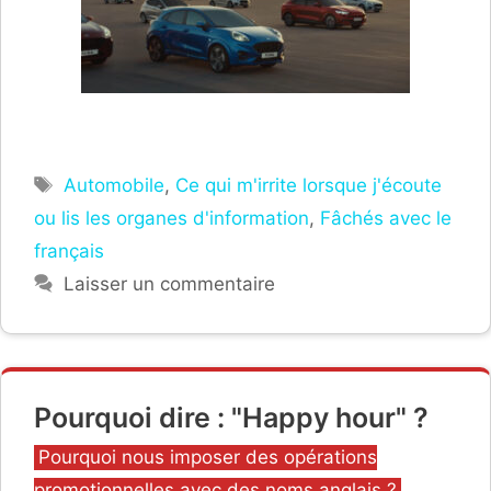
Étiquettes
Automobile
,
Ce qui m'irrite lorsque j'écoute
ou lis les organes d'information
,
Fâchés avec le
français
Laisser un commentaire
Pourquoi dire : "Happy hour" ?
Catégories
Pourquoi nous imposer des opérations
promotionnelles avec des noms anglais ?