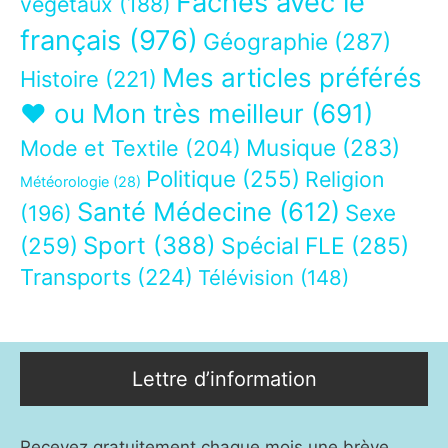
Fâchés avec le
végétaux
(188)
français
(976)
Géographie
(287)
Mes articles préférés
Histoire
(221)
❤ ou Mon très meilleur
(691)
Musique
(283)
Mode et Textile
(204)
Politique
(255)
Religion
Météorologie
(28)
Santé Médecine
(612)
Sexe
(196)
Sport
(388)
(259)
Spécial FLE
(285)
Transports
(224)
Télévision
(148)
Lettre d’information
Recevez gratuitement chaque mois une brève