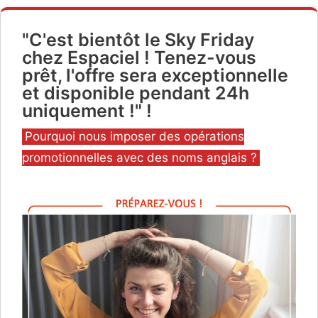
"C'est bientôt le Sky Friday
chez Espaciel ! Tenez-vous
prêt, l'offre sera exceptionnelle
et disponible pendant 24h
uniquement !" !
Catégories
Pourquoi nous imposer des opérations
promotionnelles avec des noms anglais ?