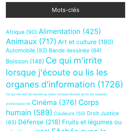
Mots-clés
Alimentation
(425)
Afrique
(90)
Animaux
(717)
Art et culture
(180)
Automobile
(92)
Bande dessinée
(84)
Ce qui m'irrite
Boisson
(148)
lorsque j'écoute ou lis les
organes d'information
(1726)
Ce qui me met du baume au coeur lorsque j’écoute ou lis les organes
Corps
Cinéma
(376)
d’information
(9)
humain
(589)
Droit Justice
Couleurs
(50)
Défense
(218)
Fruits et légumes ou
(83)