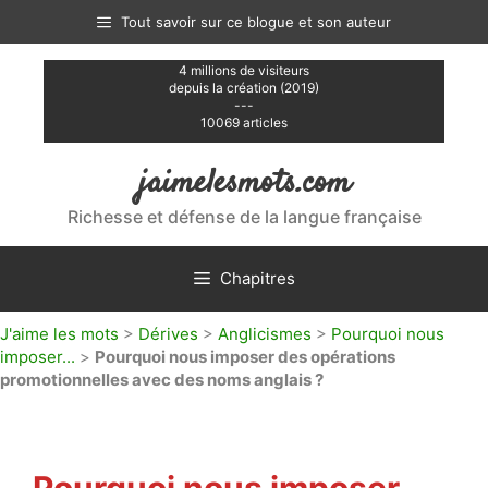
Aller
Tout savoir sur ce blogue et son auteur
au
contenu
4 millions de visiteurs
depuis la création (2019)
---
10069 articles
jaimelesmots.com
Richesse et défense de la langue française
Chapitres
J'aime les mots
>
Dérives
>
Anglicismes
>
Pourquoi nous
imposer...
>
Pourquoi nous imposer des opérations
promotionnelles avec des noms anglais ?
Pourquoi nous imposer