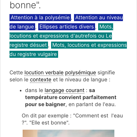
bonne".
Catégories
Attention à la polysémie
,
Attention au niveau
de langue
,
Ellipses articles divers
,
Mots,
locutions et expressions d'autrefois ou Le
registre désuet
,
Mots, locutions et expressions
du registre vulgaire
Cette
locution verbale
polysémique
signifie
selon le
contexte
et le niveau de langue :
dans le
langage courant
:
sa
température convient parfaitement
pour se baigner
, en parlant de l'eau.
On dit par exemple : "Comment est l'eau
?". "Elle est bonne".