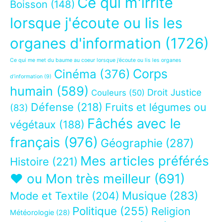
Ce qui m'irrite
Boisson
(148)
lorsque j'écoute ou lis les
organes d'information
(1726)
Ce qui me met du baume au coeur lorsque j’écoute ou lis les organes
Corps
Cinéma
(376)
d’information
(9)
humain
(589)
Droit Justice
Couleurs
(50)
Défense
(218)
Fruits et légumes ou
(83)
Fâchés avec le
végétaux
(188)
français
(976)
Géographie
(287)
Mes articles préférés
Histoire
(221)
❤ ou Mon très meilleur
(691)
Musique
(283)
Mode et Textile
(204)
Politique
(255)
Religion
Météorologie
(28)