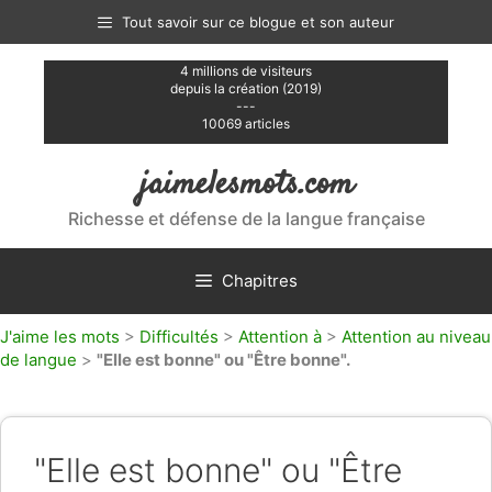
Aller
Tout savoir sur ce blogue et son auteur
au
contenu
4 millions de visiteurs
depuis la création (2019)
---
10069 articles
jaimelesmots.com
Richesse et défense de la langue française
Chapitres
J'aime les mots
>
Difficultés
>
Attention à
>
Attention au niveau
de langue
>
"Elle est bonne" ou "Être bonne".
"Elle est bonne" ou "Être