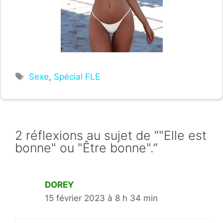
Étiquettes
Sexe
,
Spécial FLE
2 réflexions au sujet de “"Elle est
bonne" ou "Être bonne".”
DOREY
15 février 2023 à 8 h 34 min