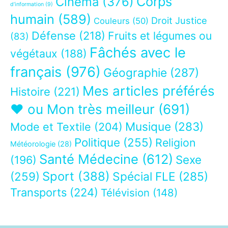
Corps
Cinéma
(376)
d’information
(9)
humain
(589)
Droit Justice
Couleurs
(50)
Défense
(218)
Fruits et légumes ou
(83)
Fâchés avec le
végétaux
(188)
français
(976)
Géographie
(287)
Mes articles préférés
Histoire
(221)
❤ ou Mon très meilleur
(691)
Musique
(283)
Mode et Textile
(204)
Politique
(255)
Religion
Météorologie
(28)
Santé Médecine
(612)
Sexe
(196)
Sport
(388)
(259)
Spécial FLE
(285)
Transports
(224)
Télévision
(148)