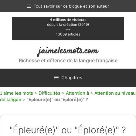
Aller
Tout savoir sur ce blogue et son auteur
au
contenu
4 millions de visiteurs
depuis la création (2019)
---
10069 articles
jaimelesmots.com
Richesse et défense de la langue française
Chapitres
J'aime les mots
>
Difficultés
>
Attention à
>
Attention au niveau
de langue
>
"Épleuré(e)" ou "Éploré(e)" ?
"Épleuré(e)" ou "Éploré(e)" ?