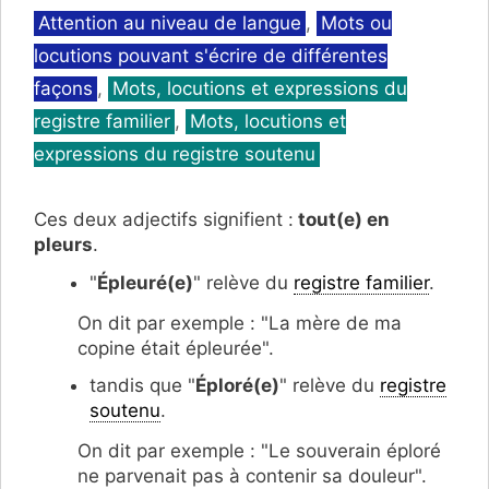
Catégories
Attention au niveau de langue
,
Mots ou
locutions pouvant s'écrire de différentes
façons
,
Mots, locutions et expressions du
registre familier
,
Mots, locutions et
expressions du registre soutenu
Ces deux adjectifs signifient :
tout(e) en
pleurs
.
"
Épleuré(e)
" relève du
registre familier
.
On dit par exemple : "La mère de ma
copine était épleurée".
tandis que "
Éploré(e)
" relève du
registre
soutenu
.
On dit par exemple : "Le souverain éploré
ne parvenait pas à contenir sa douleur".