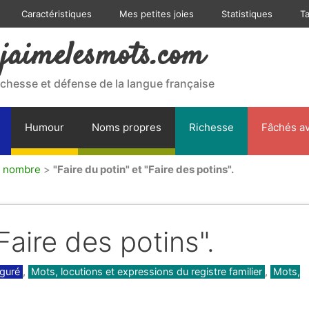
Caractéristiques
Mes petites joies
Statistiques
T
jaimelesmots.com
ichesse et défense de la langue française
Humour
Noms propres
Richesse
Fâchés av
u nombre
>
"Faire du potin" et "Faire des potins".
Faire des potins".
iguré
,
Mots, locutions et expressions du registre familier
,
Mots,