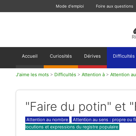
Aller
Mode d'emploi
Foire aux questions
au
contenu
R
Accueil
Curiosités
Dérives
Difficultés
J'aime les mots
>
Difficultés
>
Attention à
>
Attention a
"Faire du potin" et "
Catégories
Attention au nombre
,
Attention au sens : propre ou f
locutions et expressions du registre populaire