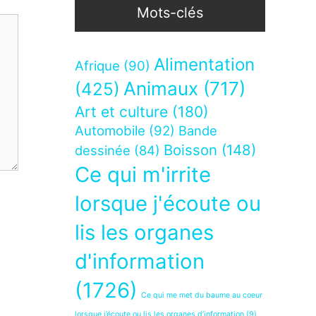
Mots-clés
Alimentation
Afrique
(90)
Animaux
(717)
(425)
Art et culture
(180)
Automobile
(92)
Bande
Boisson
(148)
dessinée
(84)
Ce qui m'irrite
lorsque j'écoute ou
lis les organes
d'information
(1726)
Ce qui me met du baume au coeur
lorsque j’écoute ou lis les organes d’information
(9)