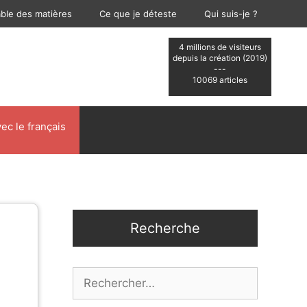
able des matières
Ce que je déteste
Qui suis-je ?
4 millions de visiteurs
depuis la création (2019)
---
10069 articles
ec le français
Recherche
Rechercher :