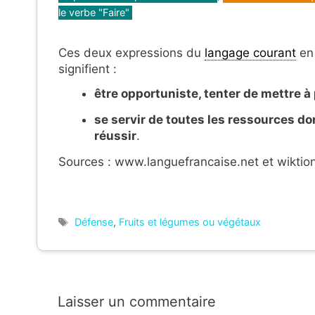
le verbe "Faire"
Ces deux expressions du
langage courant
en 
signifient :
être opportuniste, tenter de mettre à 
se servir de toutes les ressources d
réussir
.
Sources : www.languefrancaise.net et wiktion
Étiquettes
Défense
,
Fruits et légumes ou végétaux
Laisser un commentaire