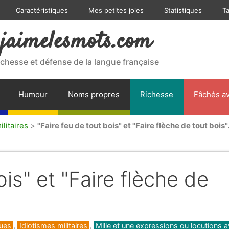
Caractéristiques
Mes petites joies
Statistiques
T
jaimelesmots.com
ichesse et défense de la langue française
Humour
Noms propres
Richesse
Fâchés av
ilitaires
>
"Faire feu de tout bois" et "Faire flèche de tout bois"
ois" et "Faire flèche de
ques
,
Idiotismes militaires
,
Mille et une expressions ou locutions 