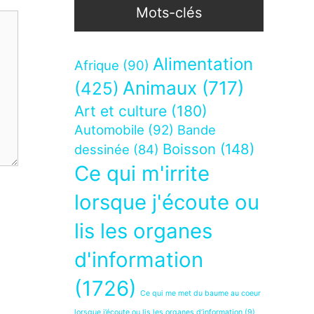
Mots-clés
Alimentation
Afrique
(90)
Animaux
(717)
(425)
Art et culture
(180)
Automobile
(92)
Bande
Boisson
(148)
dessinée
(84)
Ce qui m'irrite
lorsque j'écoute ou
lis les organes
d'information
(1726)
Ce qui me met du baume au coeur
lorsque j’écoute ou lis les organes d’information
(9)