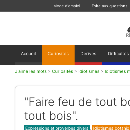
Aller
Mode d'emploi
Foire aux questions
au
contenu
R
Accueil
Curiosités
Dérives
Difficultés
J'aime les mots
>
Curiosités
>
Idiotismes
>
Idiotismes m
"Faire feu de tout b
tout bois".
Catégories
Expressions et proverbes divers
,
Idiotismes botani