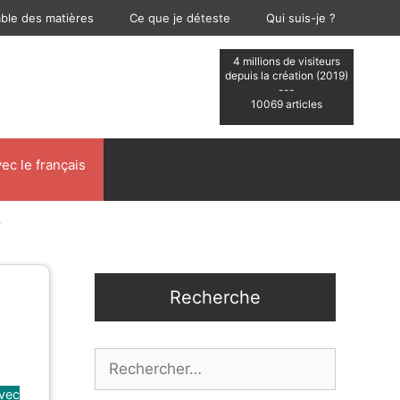
able des matières
Ce que je déteste
Qui suis-je ?
4 millions de visiteurs
depuis la création (2019)
---
10069 articles
ec le français
.
Recherche
Rechercher :
avec