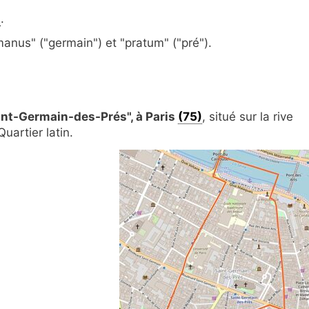
u
.
rmanus" ("germain") et "pratum" ("pré").
aint-Germain-des-Prés", à Paris
(75)
, situé sur la rive
uartier latin.