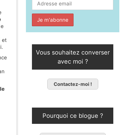
e
e
de
d
et
i.
Vous souhaitez converser
nce
avec moi ?
an
Contactez-moi !
le
Pourquoi ce blogue ?