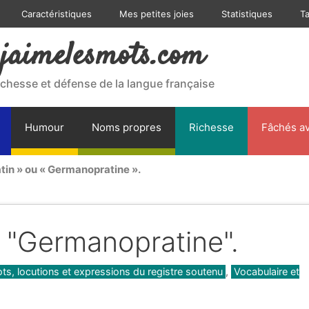
Caractéristiques
Mes petites joies
Statistiques
T
jaimelesmots.com
ichesse et défense de la langue française
Humour
Noms propres
Richesse
Fâchés av
in » ou « Germanopratine ».
 "Germanopratine".
ts, locutions et expressions du registre soutenu
,
Vocabulaire et