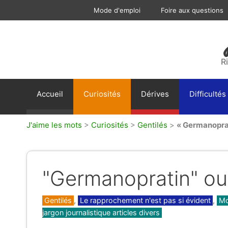
Aller
Mode d'emploi
Foire aux questions
au
contenu
R
Accueil
Curiosités
Dérives
Difficultés
J'aime les mots
>
Curiosités
>
Gentilés
>
« Germanoprat
"Germanopratin" ou
Catégories
Gentilés
,
Le rapprochement n'est pas si évident
,
Mo
jargon journalistique articles divers