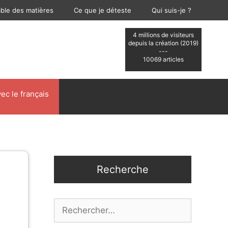
able des matières
Ce que je déteste
Qui suis-je ?
4 millions de visiteurs
depuis la création (2019)
---
10069 articles
ec le français
Recherche
Rechercher :