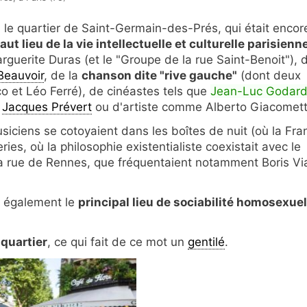
le quartier de Saint-Germain-des-Prés, qui était encor
aut lieu de la vie intellectuelle et culturelle parisienn
uerite Duras (et le "Groupe de la rue Saint-Benoit"), 
Beauvoir
, de la
chanson dite "rive gauche"
(dont deux
o et Léo Ferré), de cinéastes tels que
Jean-Luc Godar
e
Jacques Prévert
ou d'artiste comme Alberto Giacomett
siciens se cotoyaient dans les boîtes de nuit (où la Fra
ies, où la philosophie existentialiste coexistait avec le
la rue de Rennes, que fréquentaient notamment Boris Vi
t également le
principal lieu de sociabilité homosexuel
 quartier
, ce qui fait de ce mot un
gentilé
.