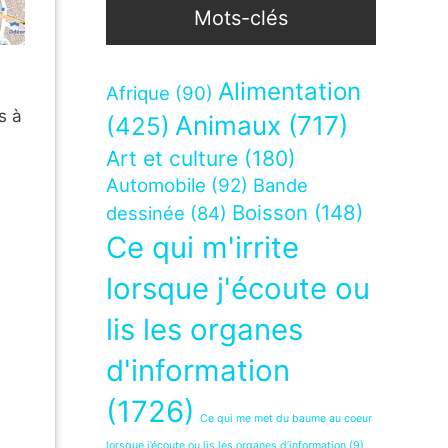
Mots-clés
Alimentation
Afrique
(90)
s à
Animaux
(717)
(425)
Art et culture
(180)
Automobile
(92)
Bande
Boisson
(148)
dessinée
(84)
Ce qui m'irrite
lorsque j'écoute ou
lis les organes
d'information
(1726)
Ce qui me met du baume au coeur
lorsque j’écoute ou lis les organes d’information
(9)