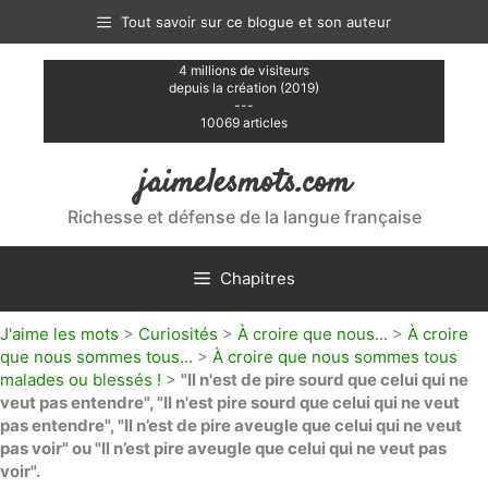
Aller
Tout savoir sur ce blogue et son auteur
au
contenu
4 millions de visiteurs
depuis la création (2019)
---
10069 articles
jaimelesmots.com
Richesse et défense de la langue française
Chapitres
J'aime les mots
>
Curiosités
>
À croire que nous...
>
À croire
que nous sommes tous...
>
À croire que nous sommes tous
malades ou blessés !
>
"Il n'est de pire sourd que celui qui ne
veut pas entendre", "Il n'est pire sourd que celui qui ne veut
pas entendre", "Il n’est de pire aveugle que celui qui ne veut
pas voir" ou "Il n’est pire aveugle que celui qui ne veut pas
voir".