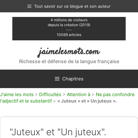
Aller
Tout savoir sur ce blogue et son auteur
au
contenu
4 millions de visiteurs
depuis la création (2019)
---
10069 articles
jaimelesmots.com
Richesse et défense de la langue française
Chapitres
J'aime les mots
>
Difficultés
>
Attention à
>
Ne pas confondre
l'adjectif et le substantif
>
« Juteux » et « Un juteux ».
"Juteux" et "Un juteux".