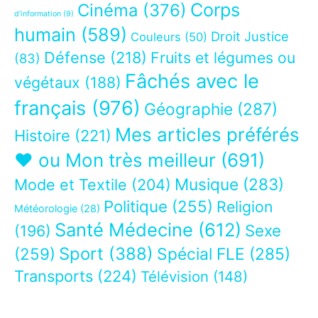
Corps
Cinéma
(376)
d’information
(9)
humain
(589)
Droit Justice
Couleurs
(50)
Défense
(218)
Fruits et légumes ou
(83)
Fâchés avec le
végétaux
(188)
français
(976)
Géographie
(287)
Mes articles préférés
Histoire
(221)
❤ ou Mon très meilleur
(691)
Musique
(283)
Mode et Textile
(204)
Politique
(255)
Religion
Météorologie
(28)
Santé Médecine
(612)
Sexe
(196)
Sport
(388)
(259)
Spécial FLE
(285)
Transports
(224)
Télévision
(148)