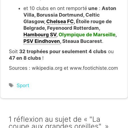
et 10 clubs en ont remporté
une
:
Aston
Villa, Borussia Dortmund, Celtic
Glasgow,
Chelsea FC
, Étoile rouge de
Belgrade, Feyenoord Rotterdam,
Hambourg SV
,
Olympique de Marseille
,
PSV Eindhoven
, Steaua Bucarest
.
Soit
32 trophées pour seulement 4 clubs
ou
47 en 8 clubs
!
Sources : wikipedia.org et www.footichiste.com
Étiquettes
Sport
1 réflexion au sujet de « "La
coupe aux grandes oreilles". »