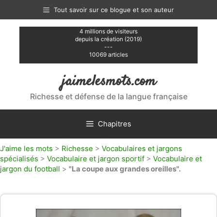
Aller
Tout savoir sur ce blogue et son auteur
au
contenu
4 millions de visiteurs
depuis la création (2019)
---
10069 articles
jaimelesmots.com
Richesse et défense de la langue française
Chapitres
J'aime les mots
>
Richesse
>
Vocabulaires et jargons
spécialisés
>
Vocabulaire et jargon sportif
>
Vocabulaire et
jargon du football
>
"La coupe aux grandes oreilles".