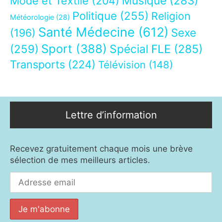
Musique
(283)
Mode et Textile
(204)
Politique
(255)
Religion
Météorologie
(28)
Santé Médecine
(612)
Sexe
(196)
Sport
(388)
(259)
Spécial FLE
(285)
Transports
(224)
Télévision
(148)
Lettre d’information
Recevez gratuitement chaque mois une brève
sélection de mes meilleurs articles.