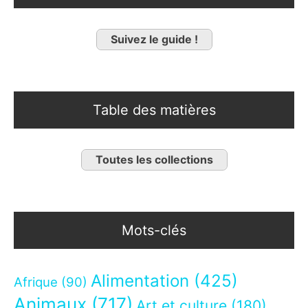
Suivez le guide !
Table des matières
Toutes les collections
Mots-clés
Alimentation
(425)
Afrique
(90)
Animaux
(717)
Art et culture
(180)