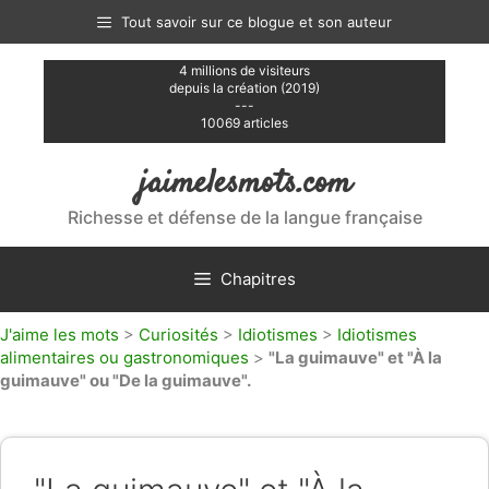
Aller
Tout savoir sur ce blogue et son auteur
au
contenu
4 millions de visiteurs
depuis la création (2019)
---
10069 articles
jaimelesmots.com
Richesse et défense de la langue française
Chapitres
J'aime les mots
>
Curiosités
>
Idiotismes
>
Idiotismes
alimentaires ou gastronomiques
>
"La guimauve" et "À la
guimauve" ou "De la guimauve".