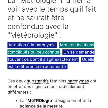
La "Métrologie" n'a rien à
voir avec le temps qu'il fait
et ne saurait être
confondue avec la
"Météorologie" !
Catégories
Attention à la paronymie
,
Mots ou locutions
compliqués ou peu connus
,
On se demande
souvent ce dont il s'agit exactement
,
Quelle
est la différence exactement ?
Ces deux
substantifs
féminins
paronymes
ont
en effet des significations
radicalement
différentes :
La "
MéTROlogie
" désigne en effet la
science de la mesure
.