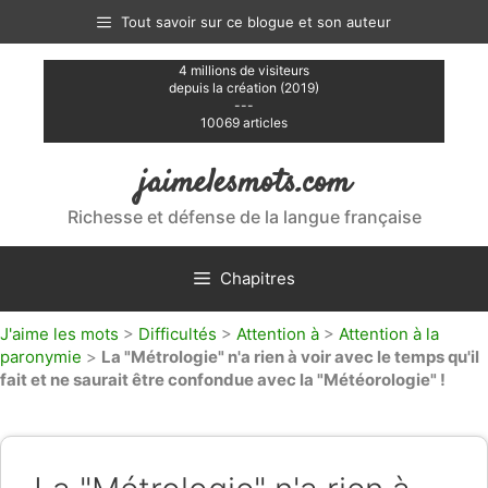
Aller
Tout savoir sur ce blogue et son auteur
au
contenu
4 millions de visiteurs
depuis la création (2019)
---
10069 articles
jaimelesmots.com
Richesse et défense de la langue française
Chapitres
J'aime les mots
>
Difficultés
>
Attention à
>
Attention à la
paronymie
>
La "Métrologie" n'a rien à voir avec le temps qu'il
fait et ne saurait être confondue avec la "Météorologie" !