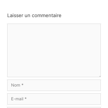
Laisser un commentaire
Commentaire
Nom
E-
mail