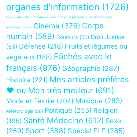
organes d'information
(1726)
Ce qui me met du baume au coeur lorsque j’écoute ou lis les organes
Corps
Cinéma
(376)
d’information
(9)
humain
(589)
Droit Justice
Couleurs
(50)
Défense
(218)
Fruits et légumes ou
(83)
Fâchés avec le
végétaux
(188)
français
(976)
Géographie
(287)
Mes articles préférés
Histoire
(221)
❤ ou Mon très meilleur
(691)
Musique
(283)
Mode et Textile
(204)
Politique
(255)
Religion
Météorologie
(28)
Santé Médecine
(612)
Sexe
(196)
Sport
(388)
(259)
Spécial FLE
(285)