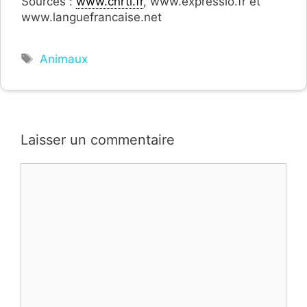
Sources :
www.cnrtl.fr
, www.expressio.fr et
www.languefrancaise.net
Étiquettes
Animaux
Laisser un commentaire
Commentaire