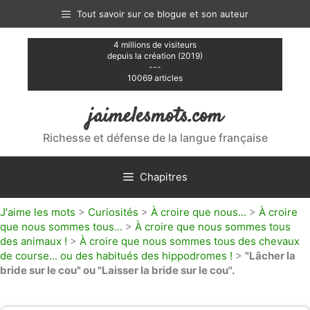
Aller
Tout savoir sur ce blogue et son auteur
au
contenu
4 millions de visiteurs
depuis la création (2019)
---
10069 articles
jaimelesmots.com
Richesse et défense de la langue française
Chapitres
J'aime les mots
>
Curiosités
>
À croire que nous...
>
À croire
que nous sommes tous...
>
À croire que nous sommes tous
des animaux !
>
À croire que nous sommes tous des chevaux
de course... ou des habitués des hippodromes !
>
"Lâcher la
bride sur le cou" ou "Laisser la bride sur le cou".