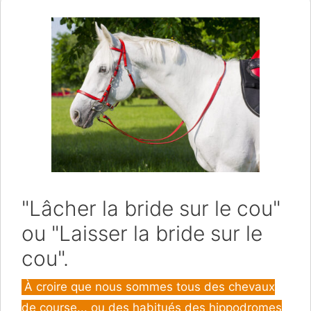
"Lâcher la bride sur le cou"
ou "Laisser la bride sur le
cou".
Catégories
À croire que nous sommes tous des chevaux
de course... ou des habitués des hippodromes