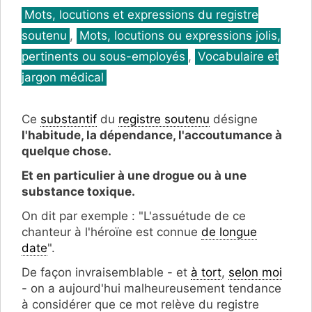
Catégories
Mots, locutions et expressions du registre
soutenu
,
Mots, locutions ou expressions jolis,
pertinents ou sous-employés
,
Vocabulaire et
jargon médical
Ce
substantif
du
registre soutenu
désigne
l'habitude, la dépendance, l'accoutumance à
quelque chose.
Et en particulier à une drogue ou à une
substance toxique.
On dit par exemple : "L'assuétude de ce
chanteur à l'héroïne est connue
de longue
date
".
De façon invraisemblable - et
à tort
,
selon moi
- on a aujourd'hui malheureusement tendance
à considérer que ce mot relève du registre