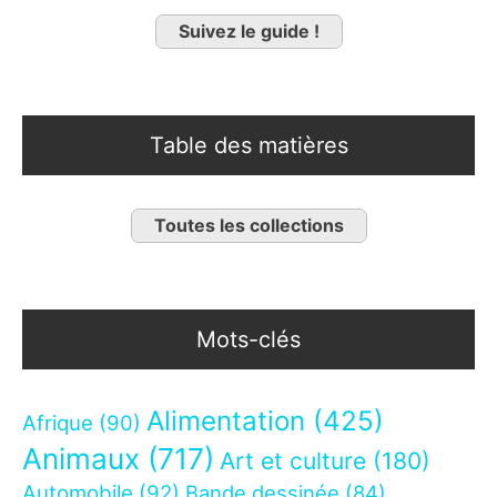
Suivez le guide !
Table des matières
Toutes les collections
Mots-clés
Alimentation
(425)
Afrique
(90)
Animaux
(717)
Art et culture
(180)
Automobile
(92)
Bande dessinée
(84)