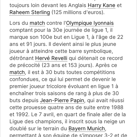
toujours loin devant les Anglais
Harry Kane
et
Raheem Sterling
(125 millions d'euros)
.
Lors du
match
contre l'
Olympique lyonnais
comptant pour la 30e journée de ligue 1, il
marque son 100e but en Ligue 1, à l'âge de 22
ans et 91 jours. Il devient ainsi le plus jeune
joueur à atteindre cette barre symbolique,
détrônant
Hervé Revelli
qui détenait ce record
de précocité (23 ans et 153 jours). Après ce
match
, il est à 30 buts toutes compétitions
confondues, ce qui lui permet de devenir le
premier joueur tricolore évoluant en ligue 1 à
enchaîner trois saisons de rang à plus de 30
buts depuis
Jean-Pierre Papin
, qui avait réussi
cette prouesse quatre ans de suite entre 1988
et 1992. Le 7 avril, en quart de finale aller de la
Ligue des champions, il inscrit sous la neige un
doublé sur le terrain du
Bayern Munich
,
permettant à son équipe de s'imposer 3-2 et de