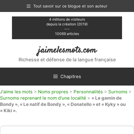
Aller
Tout savoir sur ce blogue et son auteur
au
contenu
4 millions de visiteurs
depuis la création (2019)
---
10069 articles
jaimelesmots.com
Richesse et défense de la langue française
Chapitres
J'aime les mots
>
Noms propres
>
Personnalités
>
Surnoms
>
Surnoms reprenant le nom d'une localité
>
« Le gamin de
Bondy », « Le natif de Bondy », « Donatello » et « Kyky » ou
« Kiki ».