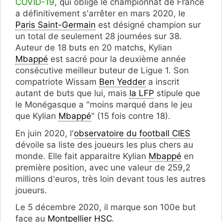
COVID-19
, qui oblige le championnat de France
a définitivement s'arrêter en mars 2020, le
Paris Saint-Germain
est désigné champion sur
un total de seulement 28 journées sur 38.
Auteur de 18 buts en 20 matchs, Kylian
Mbappé
est sacré pour la deuxième année
consécutive meilleur buteur de Ligue 1. Son
compatriote Wissam
Ben Yedder
a inscrit
autant de buts que lui, mais
la LFP
stipule que
le Monégasque a "moins marqué dans le jeu
que Kylian
Mbappé
" (15 fois contre 18).
En juin 2020, l'
observatoire du football CIES
dévoile sa liste des joueurs les plus chers au
monde. Elle fait apparaitre Kylian
Mbappé
en
première position, avec une valeur de 259,2
millions d'euros, très loin devant tous les autres
joueurs.
Le 5 décembre 2020, il marque son 100e but
face au
Montpellier HSC
.