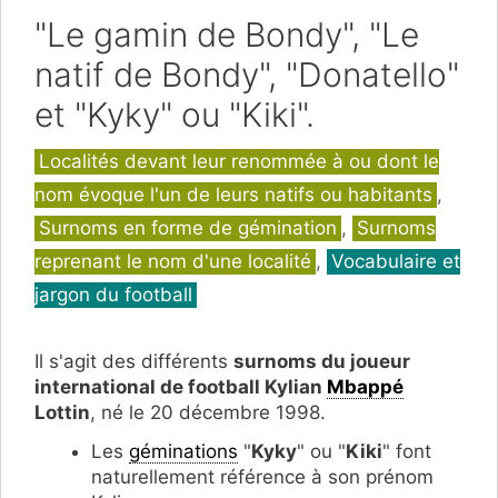
"Le gamin de Bondy", "Le
natif de Bondy", "Donatello"
et "Kyky" ou "Kiki".
Catégories
Localités devant leur renommée à ou dont le
nom évoque l'un de leurs natifs ou habitants
,
Surnoms en forme de gémination
,
Surnoms
reprenant le nom d'une localité
,
Vocabulaire et
jargon du football
Il s'agit des différents
surnoms du joueur
international de football Kylian
Mbappé
Lottin
, né le 20 décembre 1998.
Les
géminations
"
Kyky
" ou "
Kiki
" font
naturellement référence à son prénom