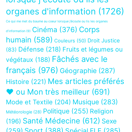
organes d'information
(1726)
Ce qui me met du baume au coeur lorsque j’écoute ou lis les organes
Corps
Cinéma
(376)
d’information
(9)
humain
(589)
Droit Justice
Couleurs
(50)
Défense
(218)
Fruits et légumes ou
(83)
Fâchés avec le
végétaux
(188)
français
(976)
Géographie
(287)
Mes articles préférés
Histoire
(221)
❤ ou Mon très meilleur
(691)
Musique
(283)
Mode et Textile
(204)
Politique
(255)
Religion
Météorologie
(28)
Santé Médecine
(612)
Sexe
(196)
Sport
(388)
(259)
Spécial FLE
(285)