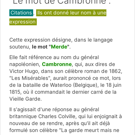
"Le mot de Cambronne".
Catégories
Citations
,
Ils ont donné leur nom à une
expression
Cette expression désigne, dans le langage
soutenu,
le mot "
Merde
"
.
Elle fait référence au nom du général
napoléonien,
Cambronne
, qui, aux dires de
Victor Hugo, dans son célèbre roman de 1862,
"Les Misérables", aurait prononcé ce mot, lors
de la bataille de Waterloo (Belgique), le 18 juin
1815, où il commandait le dernier carré de la
Vieille Garde.
Il s'agissait d'une réponse au général
britannique Charles Colville, qui lui enjoignait à
nouveau de se rendre, après qu'il ait déjà
formulé son célèbre
"La garde meurt mais ne