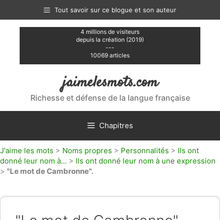
Aller
Tout savoir sur ce blogue et son auteur
au
contenu
4 millions de visiteurs
depuis la création (2019)
---
10069 articles
jaimelesmots.com
Richesse et défense de la langue française
Chapitres
J'aime les mots
>
Noms propres
>
Personnalités
>
Ils ont
donné leur nom à...
>
Ils ont donné leur nom à une expression
>
"Le mot de Cambronne".