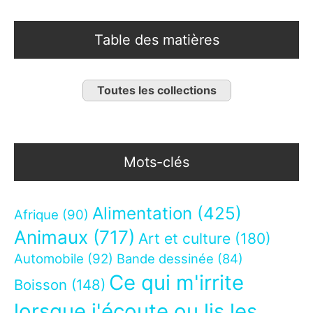
Table des matières
Toutes les collections
Mots-clés
Alimentation
(425)
Afrique
(90)
Animaux
(717)
Art et culture
(180)
Automobile
(92)
Bande dessinée
(84)
Ce qui m'irrite
Boisson
(148)
lorsque j'écoute ou lis les