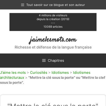
Aller
Tout savoir sur ce blogue et son auteur
au
contenu
4 millions de visiteurs
depuis la création (2019)
---
10069 articles
jaimelesmots.com
Richesse et défense de la langue française
Chapitres
J'aime les mots
>
Curiosités
>
Idiotismes
>
Idiotismes
architecturaux
>
"Mettre la clé sous la porte" ou "Mettre la clef
sous la porte".