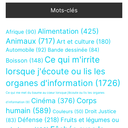
Mots-clés
Alimentation
(425)
Afrique
(90)
Animaux
(717)
Art et culture
(180)
Automobile
(92)
Bande dessinée
(84)
Ce qui m'irrite
Boisson
(148)
lorsque j'écoute ou lis les
organes d'information
(1726)
Ce qui me met du baume au coeur lorsque j’écoute ou lis les organes
Corps
Cinéma
(376)
d’information
(9)
humain
(589)
Droit Justice
Couleurs
(50)
Défense
(218)
Fruits et légumes ou
(83)