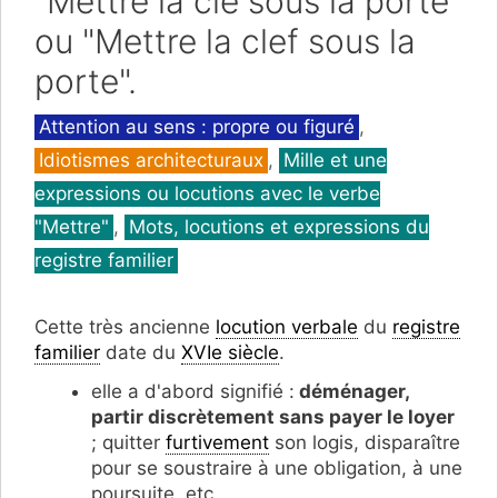
"Mettre la clé sous la porte"
ou "Mettre la clef sous la
porte".
Catégories
Attention au sens : propre ou figuré
,
Idiotismes architecturaux
,
Mille et une
expressions ou locutions avec le verbe
"Mettre"
,
Mots, locutions et expressions du
registre familier
Cette très ancienne
locution verbale
du
registre
familier
date du
XVIe siècle
.
elle a d'abord signifié :
déménager,
partir discrètement sans payer le loyer
; quitter
furtivement
son logis, disparaître
pour se soustraire à une obligation, à une
poursuite, etc,