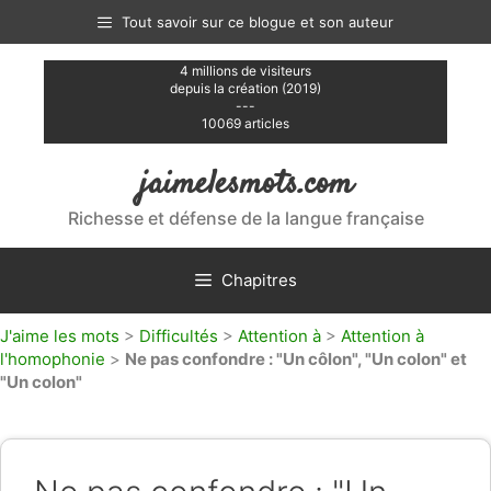
Aller
Tout savoir sur ce blogue et son auteur
au
contenu
4 millions de visiteurs
depuis la création (2019)
---
10069 articles
jaimelesmots.com
Richesse et défense de la langue française
Chapitres
J'aime les mots
>
Difficultés
>
Attention à
>
Attention à
l'homophonie
>
Ne pas confondre : "Un côlon", "Un colon" et
"Un colon"