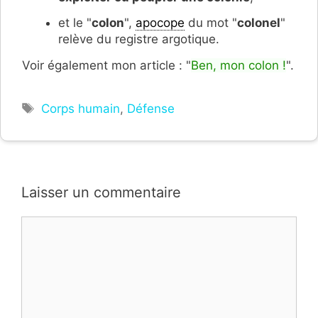
et le "
colon
",
apocope
du mot "
colonel
"
relève du registre argotique.
Voir également mon article : "
Ben, mon colon !
".
Étiquettes
Corps humain
,
Défense
Laisser un commentaire
Commentaire