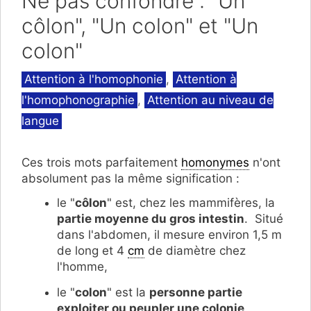
Ne pas confondre : "Un
côlon", "Un colon" et "Un
colon"
Catégories
Attention à l'homophonie
,
Attention à
l'homophonographie
,
Attention au niveau de
langue
Ces trois mots parfaitement
homonymes
n'ont
absolument pas la même signification :
le "
côlon
" est, chez les mammifères, la
partie moyenne du gros intestin
. Situé
dans l'abdomen, il mesure environ 1,5 m
de long et 4
cm
de diamètre chez
l'homme,
le "
colon
" est la
personne partie
exploiter ou peupler une colonie
,