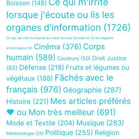
Ce qui m'irrite
Boisson
(148)
lorsque j'écoute ou lis les
organes d'information
(1726)
Ce qui me met du baume au coeur lorsque j’écoute ou lis les organes
Corps
Cinéma
(376)
d’information
(9)
humain
(589)
Droit Justice
Couleurs
(50)
Défense
(218)
Fruits et légumes ou
(83)
Fâchés avec le
végétaux
(188)
français
(976)
Géographie
(287)
Mes articles préférés
Histoire
(221)
❤ ou Mon très meilleur
(691)
Musique
(283)
Mode et Textile
(204)
Politique
(255)
Religion
Météorologie
(28)