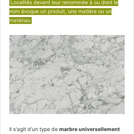
Catégories
Localités devant leur renommée à ou dont le
nom évoque un produit, une matière ou un
matériau
Il s'agit d'un type de
marbre universellement