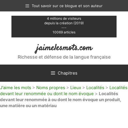
Aller
Tout savoir sur ce blogue et son auteur
au
contenu
4 millions de visiteurs
depuis la création (2019)
---
10069 articles
jaimelesmots.com
Richesse et défense de la langue française
Chapitres
J'aime les mots
>
Noms propres
>
Lieux
>
Localités
>
Localités
devant leur renommée ou dont le nom évoque
>
Localités
devant leur renommée à ou dont le nom évoque un produit,
une matière ou un matériau