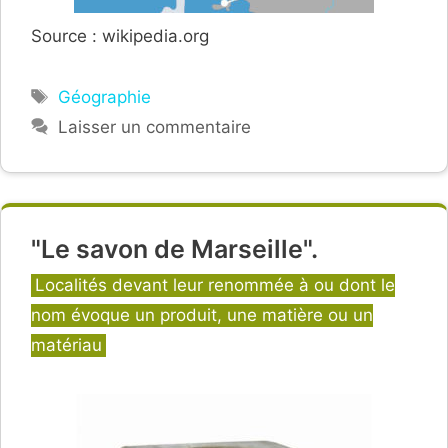
Source : wikipedia.org
Étiquettes
Géographie
Laisser un commentaire
"Le savon de Marseille".
Catégories
Localités devant leur renommée à ou dont le
nom évoque un produit, une matière ou un
matériau