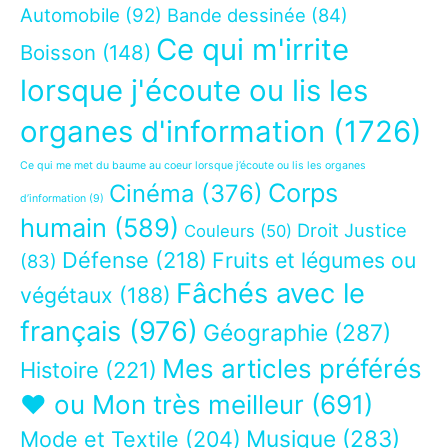
Automobile
(92)
Bande dessinée
(84)
Ce qui m'irrite
Boisson
(148)
lorsque j'écoute ou lis les
organes d'information
(1726)
Ce qui me met du baume au coeur lorsque j’écoute ou lis les organes
Corps
Cinéma
(376)
d’information
(9)
humain
(589)
Droit Justice
Couleurs
(50)
Défense
(218)
Fruits et légumes ou
(83)
Fâchés avec le
végétaux
(188)
français
(976)
Géographie
(287)
Mes articles préférés
Histoire
(221)
❤ ou Mon très meilleur
(691)
Musique
(283)
Mode et Textile
(204)