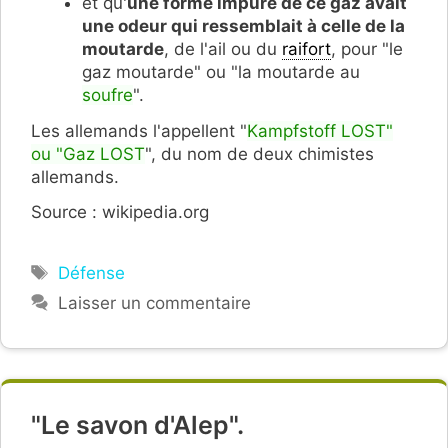
et qu'
une forme impure de ce gaz avait
une odeur qui ressemblait à celle de la
moutarde
, de l'ail ou du
raifort
, pour "le
gaz moutarde" ou "la moutarde au
soufre
".
Les allemands l'appellent "
Kampfstoff LOST"
ou "Gaz LOST
", du nom de deux chimistes
allemands.
Source : wikipedia.org
Étiquettes
Défense
Laisser un commentaire
"Le savon d'Alep".