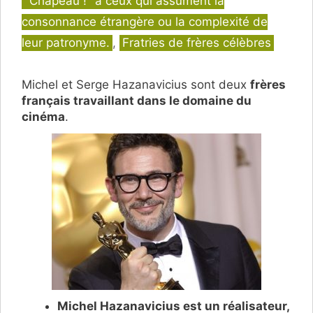
"Chapeau !" à ceux qui assument la
consonnance étrangère ou la complexité de
leur patronyme.
,
Fratries de frères célèbres
Michel et Serge Hazanavicius sont deux
frères
français travaillant dans le domaine du
cinéma
.
Michel Hazanavicius est un réalisateur,