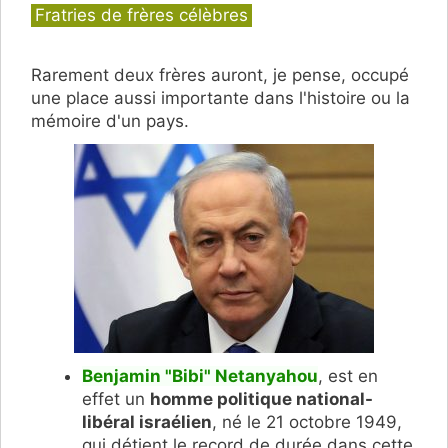
Catégories
Fratries de frères célèbres
Rarement deux frères auront, je pense, occupé
une place aussi importante dans l'histoire ou la
mémoire d'un pays.
Benjamin "Bibi" Netanyahou
, est en
effet un
homme politique national-
libéral israélien
, né le 21 octobre 1949,
qui détient le record de durée dans cette