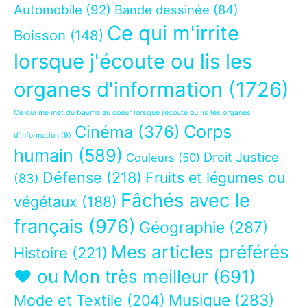
Automobile
(92)
Bande dessinée
(84)
Ce qui m'irrite
Boisson
(148)
lorsque j'écoute ou lis les
organes d'information
(1726)
Ce qui me met du baume au coeur lorsque j’écoute ou lis les organes
Corps
Cinéma
(376)
d’information
(9)
humain
(589)
Droit Justice
Couleurs
(50)
Défense
(218)
Fruits et légumes ou
(83)
Fâchés avec le
végétaux
(188)
français
(976)
Géographie
(287)
Mes articles préférés
Histoire
(221)
❤ ou Mon très meilleur
(691)
Musique
(283)
Mode et Textile
(204)