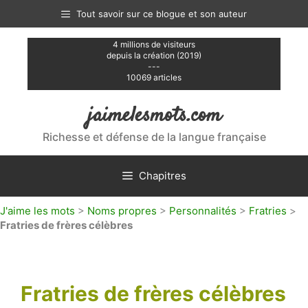
Aller
Tout savoir sur ce blogue et son auteur
au
contenu
4 millions de visiteurs
depuis la création (2019)
---
10069 articles
jaimelesmots.com
Richesse et défense de la langue française
Chapitres
J'aime les mots
>
Noms propres
>
Personnalités
>
Fratries
>
Fratries de frères célèbres
Fratries de frères célèbres