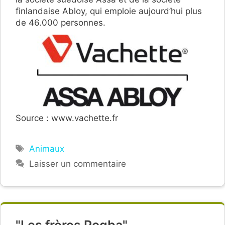
finlandaise Abloy, qui emploie aujourd’hui plus
de 46.000 personnes.
Source : www.vachette.fr
Étiquettes
Animaux
Laisser un commentaire
"Les frères Pogba".