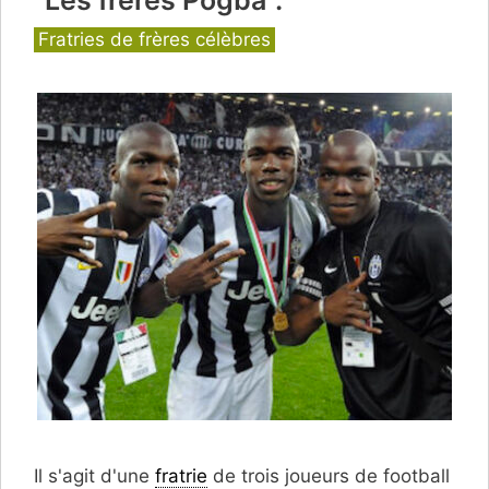
Catégories
Fratries de frères célèbres
Il s'agit d'une
fratrie
de trois joueurs de football