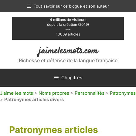
Aller
Tout savoir sur ce blogue et son auteur
au
contenu
4 millions de visiteurs
depuis la création (2019)
---
10069 articles
jaimelesmots.com
Richesse et défense de la langue française
Chapitres
J'aime les mots
>
Noms propres
>
Personnalités
>
Patronymes
>
Patronymes articles divers
Patronymes articles