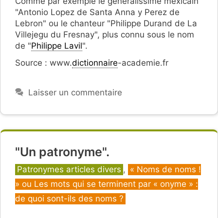
Comme par exemple le généralissime mexicain
"Antonio Lopez de Santa Anna y Perez de
Lebron" ou le chanteur "Philippe Durand de La
Villejegu du Fresnay", plus connu sous le nom
de "
Philippe Lavil
".
Source : www.
dictionnaire
-academie.fr
Laisser un commentaire
"Un patronyme".
Catégories
Patronymes articles divers
,
« Noms de noms !
» ou Les mots qui se terminent par « onyme » :
de quoi sont-ils des noms ?