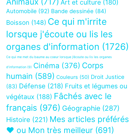
Animaux
(717)
Art et culture
(180)
Automobile
(92)
Bande dessinée
(84)
Ce qui m'irrite
Boisson
(148)
lorsque j'écoute ou lis les
organes d'information
(1726)
Ce qui me met du baume au coeur lorsque j’écoute ou lis les organes
Corps
Cinéma
(376)
d’information
(9)
humain
(589)
Droit Justice
Couleurs
(50)
Défense
(218)
Fruits et légumes ou
(83)
Fâchés avec le
végétaux
(188)
français
(976)
Géographie
(287)
Mes articles préférés
Histoire
(221)
❤ ou Mon très meilleur
(691)