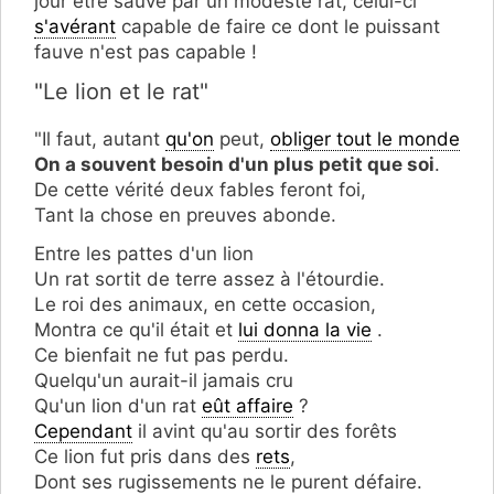
jour être sauvé par un modeste rat, celui-ci
s'avérant
capable de faire ce dont le puissant
fauve n'est pas capable !
"Le lion et le rat"
"Il faut, autant
qu'on
peut,
obliger tout le monde
On a souvent besoin d'un plus petit que soi
.
De cette vérité deux fables feront foi,
Tant la chose en preuves abonde.
Entre les pattes d'un lion
Un rat sortit de terre assez à l'étourdie.
Le roi des animaux, en cette occasion,
Montra ce qu'il était et
lui donna la vie
.
Ce bienfait ne fut pas perdu.
Quelqu'un aurait-il jamais cru
Qu'un lion d'un rat
eût affaire
?
Cependant
il avint qu'au sortir des forêts
Ce lion fut pris dans des
rets
,
Dont ses rugissements ne le purent défaire.