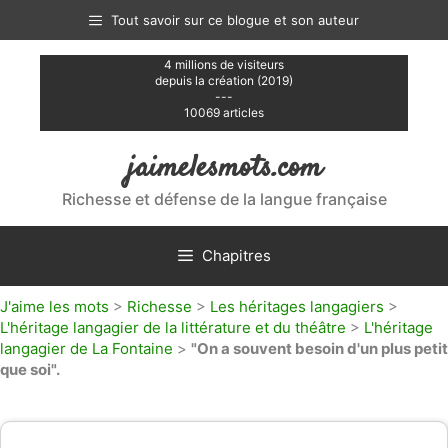
Aller
Tout savoir sur ce blogue et son auteur
au
contenu
4 millions de visiteurs
depuis la création (2019)
---
10069 articles
jaimelesmots.com
Richesse et défense de la langue française
Chapitres
J'aime les mots
>
Richesse
>
Les héritages langagiers
>
L'héritage langagier de la littérature et du théâtre
>
L'héritage
langagier de La Fontaine
>
"On a souvent besoin d'un plus petit
que soi".