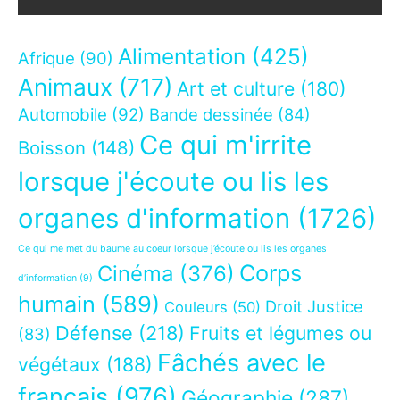
Alimentation
(425)
Afrique
(90)
Animaux
(717)
Art et culture
(180)
Automobile
(92)
Bande dessinée
(84)
Ce qui m'irrite
Boisson
(148)
lorsque j'écoute ou lis les
organes d'information
(1726)
Ce qui me met du baume au coeur lorsque j’écoute ou lis les organes
Corps
Cinéma
(376)
d’information
(9)
humain
(589)
Droit Justice
Couleurs
(50)
Défense
(218)
Fruits et légumes ou
(83)
Fâchés avec le
végétaux
(188)
français
(976)
Géographie
(287)