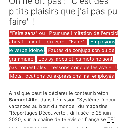
On ne dit pas : "C'est des
p'tits plaisirs que j'ai pas pu
faire" !
Catégories
"Faire sans" ou : Pour une limitation de l'emploi
abusif ou inutile du verbe "Faire".
,
Employons
le verbe idoine
,
Fautes de conjugaison ou de
grammaire
,
Les syllabes et les mots ne sont
pas comestibles : cessons donc de les avaler !
,
Mots, locutions ou expressions mal employés
Ainsi que peut le déclarer le conteur breton
Samuel Allo
, dans l'émission "Système D pour
vacances au bout du monde" du magazine
"Reportages Découverte", diffusée le 28 juin
2020, sur la chaîne de télévision française
TF1
.