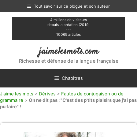
Aller
Tout savoir sur ce blogue et son auteur
au
contenu
4 millions de visiteurs
depuis la création (2019)
---
10069 articles
jaimelesmots.com
Richesse et défense de la langue française
Chapitres
J'aime les mots
>
Dérives
>
Fautes de conjugaison ou de
grammaire
>
On ne dit pas : "C'est des p'tits plaisirs que j'ai pas
pu faire" !