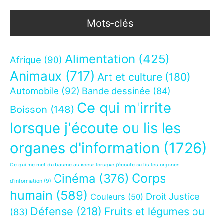
Mots-clés
Alimentation
(425)
Afrique
(90)
Animaux
(717)
Art et culture
(180)
Automobile
(92)
Bande dessinée
(84)
Ce qui m'irrite
Boisson
(148)
lorsque j'écoute ou lis les
organes d'information
(1726)
Ce qui me met du baume au coeur lorsque j’écoute ou lis les organes
Corps
Cinéma
(376)
d’information
(9)
humain
(589)
Droit Justice
Couleurs
(50)
Défense
(218)
Fruits et légumes ou
(83)