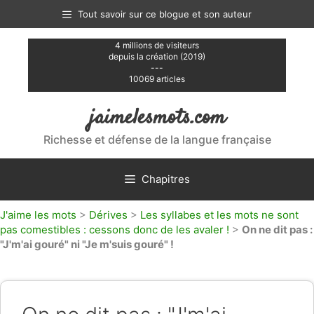
Aller
Tout savoir sur ce blogue et son auteur
au
contenu
4 millions de visiteurs
depuis la création (2019)
---
10069 articles
jaimelesmots.com
Richesse et défense de la langue française
Chapitres
J'aime les mots
>
Dérives
>
Les syllabes et les mots ne sont
pas comestibles : cessons donc de les avaler !
>
On ne dit pas :
"J'm'ai gouré" ni "Je m'suis gouré" !