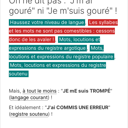
On ne dit pas : "J'm'ai
gouré" ni "Je m'suis gouré" !
Catégories
Haussez votre niveau de langue
,
Les syllabes
et les mots ne sont pas comestibles : cessons
donc de les avaler !
,
Mots, locutions et
expressions du registre argotique
,
Mots,
locutions et expressions du registre populaire
,
Mots, locutions et expressions du registre
soutenu
Mais,
à tout le moins
: "
JE mE suis TROMPÉ
"
(
langage courant
) !
Et idéalement : "
J'ai COMMIS UNE ERREUR
"
(
registre soutenu
) !