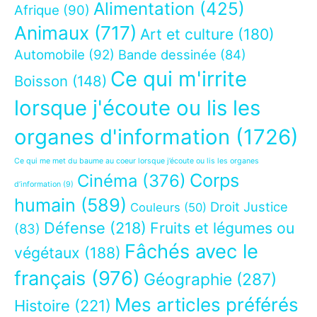
Alimentation
(425)
Afrique
(90)
Animaux
(717)
Art et culture
(180)
Automobile
(92)
Bande dessinée
(84)
Ce qui m'irrite
Boisson
(148)
lorsque j'écoute ou lis les
organes d'information
(1726)
Ce qui me met du baume au coeur lorsque j’écoute ou lis les organes
Corps
Cinéma
(376)
d’information
(9)
humain
(589)
Droit Justice
Couleurs
(50)
Défense
(218)
Fruits et légumes ou
(83)
Fâchés avec le
végétaux
(188)
français
(976)
Géographie
(287)
Mes articles préférés
Histoire
(221)