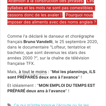
Catégories
Attention à la construction des phrases
,
Les
syllabes et les mots ne sont pas comestibles :
cessons donc de les avaler !
,
Pourquoi nous
imposer des aliments avec des noms anglais ?
Comme l'a déclaré le danseur et chorégraphe
français
Bruno Vandelli
, le 25 septembre 2020,
dans le documentaire "Lofteur, tentatrice et
bachelor, que sont devenus les stars des
années 2000 ?", sur la chaîne de télévision
française TFX.
Mais,
à tout le moins
: "
Moi les plannings, iLS
sont PRÉPARÉS deux ans à l'avance
" !
Et idéalement : "
MON EMPLOI DU TEMPS EST
PRÉPARÉ deux ans à l'avance
" !
Étiquettes
Ce qui m'irrite lorsque j'écoute ou lis les