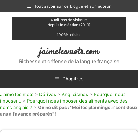
Aller
Tout savoir sur ce blogue et son auteur
au
contenu
4 millions de visiteurs
depuis la création (2019)
---
10069 articles
jaimelesmots.com
Richesse et défense de la langue française
Chapitres
J'aime les mots
>
Dérives
>
Anglicismes
>
Pourquoi nous
imposer...
>
Pourquoi nous imposer des aliments avec des
noms anglais ?
>
On ne dit pas : "Moi les plannings, i' sont deux
ans à l'avance préparés" !