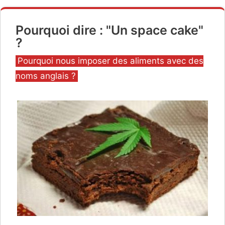
Pourquoi dire : "Un space cake"
?
Catégories
Pourquoi nous imposer des aliments avec des
noms anglais ?