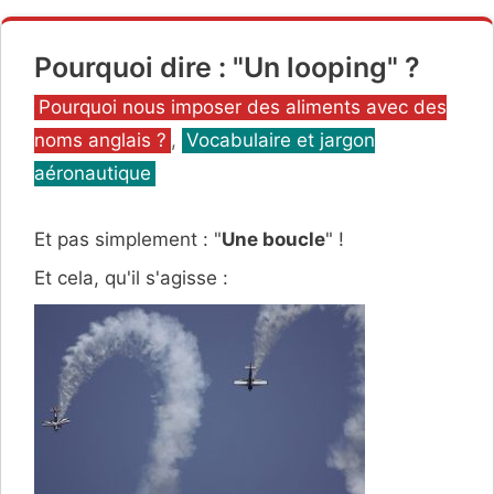
Pourquoi dire : "Un looping" ?
Catégories
Pourquoi nous imposer des aliments avec des
noms anglais ?
,
Vocabulaire et jargon
aéronautique
Et pas simplement : "
Une boucle
" !
Et cela, qu'il s'agisse :