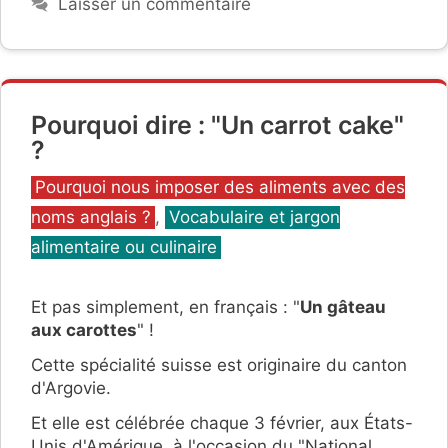
Laisser un commentaire
Pourquoi dire : "Un carrot cake"
?
Catégories
Pourquoi nous imposer des aliments avec des
noms anglais ?
,
Vocabulaire et jargon
alimentaire ou culinaire
Et pas simplement, en français : "
Un gâteau
aux carottes
" !
Cette spécialité suisse est originaire du canton
d'Argovie.
Et elle est célébrée chaque 3 février, aux États-
Unis d'Amérique, à l'occasion du "National