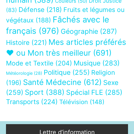
Droit Justice
Couleurs
(50)
Défense
(218)
Fruits et légumes ou
(83)
Fâchés avec le
végétaux
(188)
français
(976)
Géographie
(287)
Mes articles préférés
Histoire
(221)
❤ ou Mon très meilleur
(691)
Musique
(283)
Mode et Textile
(204)
Politique
(255)
Religion
Météorologie
(28)
Santé Médecine
(612)
Sexe
(196)
Sport
(388)
(259)
Spécial FLE
(285)
Transports
(224)
Télévision
(148)
Lettre d’information