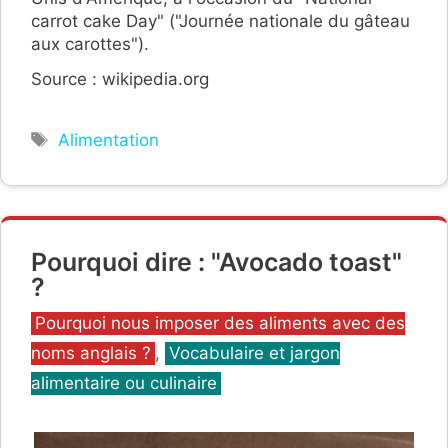
carrot cake Day" ("Journée nationale du gâteau
aux carottes").
Source : wikipedia.org
Étiquettes
Alimentation
Pourquoi dire : "Avocado toast"
?
Catégories
Pourquoi nous imposer des aliments avec des
noms anglais ?
,
Vocabulaire et jargon
alimentaire ou culinaire