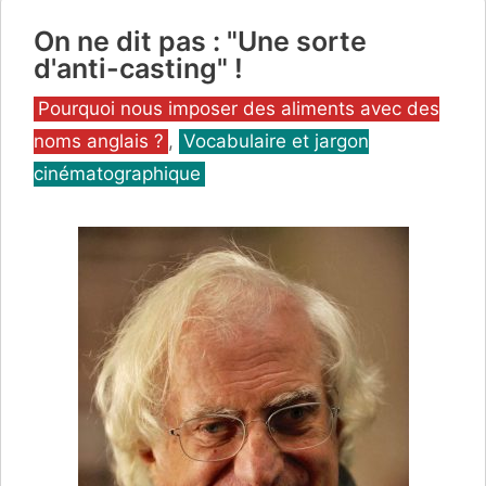
On ne dit pas : "Une sorte
d'anti-casting" !
Catégories
Pourquoi nous imposer des aliments avec des
noms anglais ?
,
Vocabulaire et jargon
cinématographique