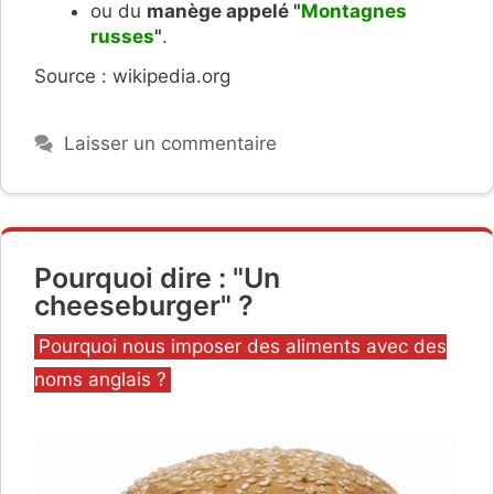
ou du
manège appelé "
Montagnes
russes
"
.
Source : wikipedia.org
Laisser un commentaire
Pourquoi dire : "Un
cheeseburger" ?
Catégories
Pourquoi nous imposer des aliments avec des
noms anglais ?