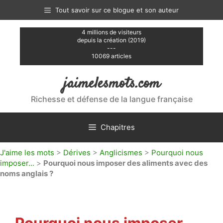
Aller
Tout savoir sur ce blogue et son auteur
au
contenu
4 millions de visiteurs
depuis la création (2019)
---
10069 articles
jaimelesmots.com
Richesse et défense de la langue française
Chapitres
J'aime les mots
>
Dérives
>
Anglicismes
>
Pourquoi nous
imposer...
>
Pourquoi nous imposer des aliments avec des
noms anglais ?
Pourquoi nous imposer