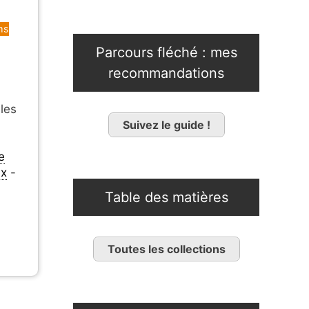
ms
Parcours fléché : mes
recommandations
 les
Suivez le guide !
e
ux
-
Table des matières
Toutes les collections