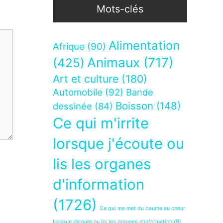
Mots-clés
Alimentation
Afrique
(90)
Animaux
(717)
(425)
Art et culture
(180)
Automobile
(92)
Bande
Boisson
(148)
dessinée
(84)
Ce qui m'irrite
lorsque j'écoute ou
lis les organes
d'information
(1726)
Ce qui me met du baume au coeur
lorsque j’écoute ou lis les organes d’information
(9)