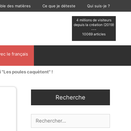
able des matières
Ce que je déteste
Qui suis-je ?
4 millions de visiteurs
depuis la création (2019)
---
10069 articles
ec le français
i "Les poules caquètent" !
Recherche
Rechercher :