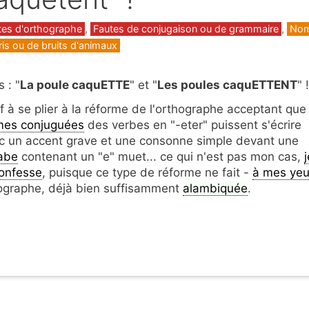
gories
tes d'orthographe
,
Fautes de conjugaison ou de grammaire
,
No
ris ou de bruits d'animaux
 : "
La poule caquETTE
" et "
Les poules caquETTENT
" !
f à se plier à la réforme de l'orthographe acceptant que
mes conjuguées
des verbes en "-eter" puissent s'écrire
c un accent grave et une consonne simple devant une
labe
contenant un "e" muet... ce qui n'est pas mon cas,
j
confesse
, puisque ce type de réforme ne fait -
à mes ye
ographe, déjà bien suffisamment
alambiquée
.