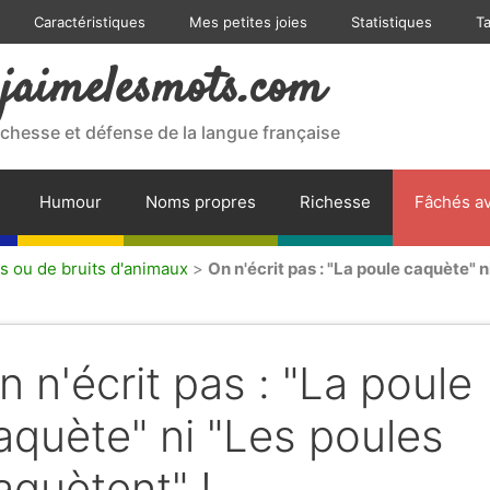
Caractéristiques
Mes petites joies
Statistiques
T
jaimelesmots.com
ichesse et défense de la langue française
Humour
Noms propres
Richesse
Fâchés av
s ou de bruits d'animaux
>
On n'écrit pas : "La poule caquète" n
n n'écrit pas : "La poule
aquète" ni "Les poules
aquètent" !