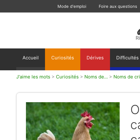
Aller
Mode d'emploi
Foire aux questions
au
contenu
R
Accueil
Curiosités
Dérives
Difficultés
J'aime les mots
>
Curiosités
>
Noms de...
>
Noms de cri
O
c
c