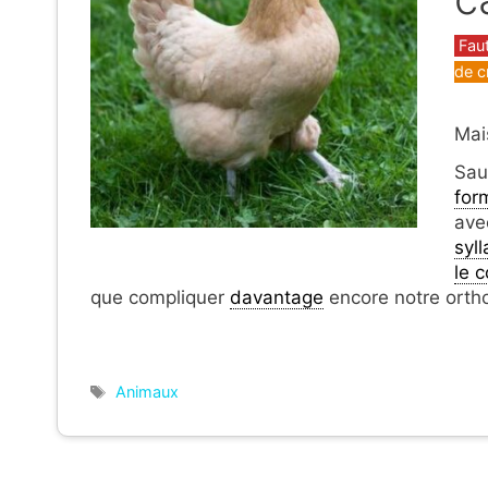
Caté
Fau
de c
Mais
Sau
for
ave
syl
le 
que compliquer
davantage
encore notre orth
Étiquettes
Animaux