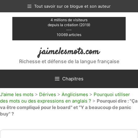
Aller
Tout savoir sur ce blogue et son auteur
au
contenu
4 millions de visiteurs
depuis la création (2019)
---
10069 articles
jaimelesmots.com
Richesse et défense de la langue française
Chapitres
J'aime les mots
>
Dérives
>
Anglicismes
>
Pourquoi utiliser
des mots ou des expressions en anglais ?
>
Pourquoi dire : "Ça
va être compliqué pour le board" et "Y a beaucoup de panic
buy" ?