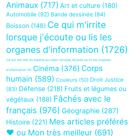
Animaux
(717)
Art et culture
(180)
Automobile
(92)
Bande dessinée
(84)
Ce qui m'irrite
Boisson
(148)
lorsque j'écoute ou lis les
organes d'information
(1726)
Ce qui me met du baume au coeur lorsque j’écoute ou lis les organes
Corps
Cinéma
(376)
d’information
(9)
humain
(589)
Droit Justice
Couleurs
(50)
Défense
(218)
Fruits et légumes ou
(83)
Fâchés avec le
végétaux
(188)
français
(976)
Géographie
(287)
Mes articles préférés
Histoire
(221)
❤ ou Mon très meilleur
(691)