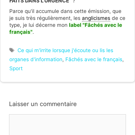
FAITS DANS L'URGENCE
" ?
Parce qu'il accumule dans cette émission, que
je suis très régulièrement, les
anglicismes
de ce
type, je lui décerne mon
label "F
â
chés avec le
français
"
.
Étiquettes
Ce qui m'irrite lorsque j'écoute ou lis les
organes d'information
,
Fâchés avec le français
,
Sport
Laisser un commentaire
Commentaire