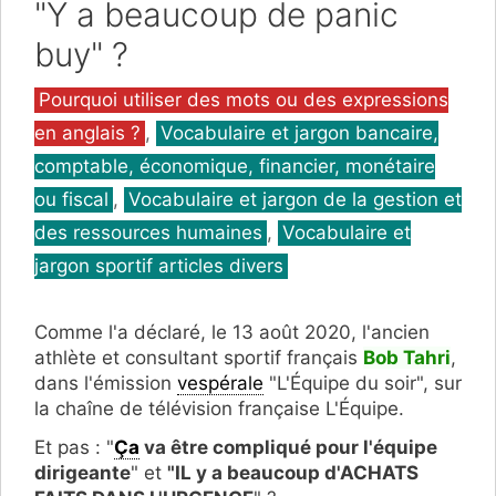
"Y a beaucoup de panic
buy" ?
Catégories
Pourquoi utiliser des mots ou des expressions
en anglais ?
,
Vocabulaire et jargon bancaire,
comptable, économique, financier, monétaire
ou fiscal
,
Vocabulaire et jargon de la gestion et
des ressources humaines
,
Vocabulaire et
jargon sportif articles divers
Comme l'a déclaré, le 13 août 2020, l'ancien
athlète et consultant sportif français
Bob Tahri
,
dans l'émission
vespérale
"L'Équipe du soir", sur
la chaîne de télévision française L'Équipe.
Et pas : "
Ça
va être compliqué pour l'équipe
dirigeante
" et
"IL y a beaucoup d'ACHATS