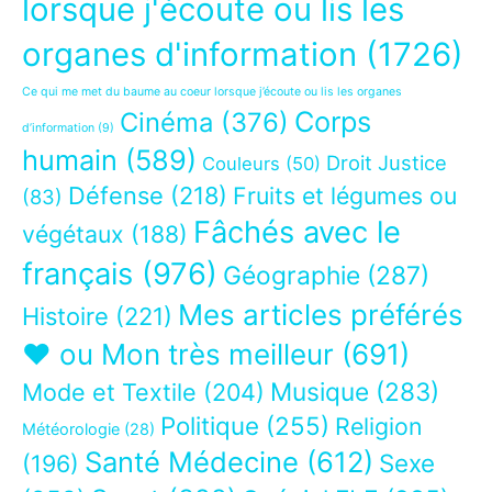
lorsque j'écoute ou lis les
organes d'information
(1726)
Ce qui me met du baume au coeur lorsque j’écoute ou lis les organes
Corps
Cinéma
(376)
d’information
(9)
humain
(589)
Droit Justice
Couleurs
(50)
Défense
(218)
Fruits et légumes ou
(83)
Fâchés avec le
végétaux
(188)
français
(976)
Géographie
(287)
Mes articles préférés
Histoire
(221)
❤ ou Mon très meilleur
(691)
Musique
(283)
Mode et Textile
(204)
Politique
(255)
Religion
Météorologie
(28)
Santé Médecine
(612)
Sexe
(196)