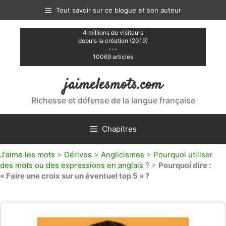
Aller
Tout savoir sur ce blogue et son auteur
au
contenu
4 millions de visiteurs
depuis la création (2019)
---
10069 articles
jaimelesmots.com
Richesse et défense de la langue française
Chapitres
J'aime les mots
>
Dérives
>
Anglicismes
>
Pourquoi utiliser
des mots ou des expressions en anglais ?
>
Pourquoi dire :
« Faire une croix sur un éventuel top 5 » ?