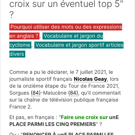
croix sur un éventuel top 5"
?
Catégories
Pourquoi utiliser des mots ou des expressions
en anglais ?
,
Vocabulaire et jargon du
cyclisme
,
Vocabulaire et jargon sportif articles
divers
Comme a pu le déclarer, le 7 juillet 2021, le
journaliste sportif français
Nicolas Geay
, lors
de la onzième étape du Tour de France 2021,
Sorgues
(84)
-Malucène
(84)
, qu'il commentait
sur la chaîne de télévision publique française
France 2.
Et pas, en français : "
Faire une croix sur
unE
PLACE PARMI LES CINQ PREMIERS
" ?
Ou : "
RENONCER À unE PLACE PARMI LES