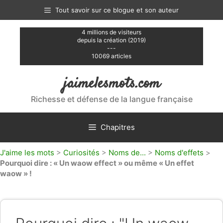
Aller
Tout savoir sur ce blogue et son auteur
au
contenu
4 millions de visiteurs
depuis la création (2019)
---
10069 articles
jaimelesmots.com
Richesse et défense de la langue française
Chapitres
J'aime les mots
>
Curiosités
>
Noms de...
>
Noms d'effets
>
Pourquoi dire : « Un waow effect » ou même « Un effet
waow » !