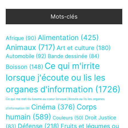
Mots-clés
Alimentation
(425)
Afrique
(90)
Animaux
(717)
Art et culture
(180)
Automobile
(92)
Bande dessinée
(84)
Ce qui m'irrite
Boisson
(148)
lorsque j'écoute ou lis les
organes d'information
(1726)
Ce qui me met du baume au coeur lorsque j’écoute ou lis les organes
Corps
Cinéma
(376)
d’information
(9)
humain
(589)
Droit Justice
Couleurs
(50)
Défense
(218)
Fruits et légumes ou
(83)