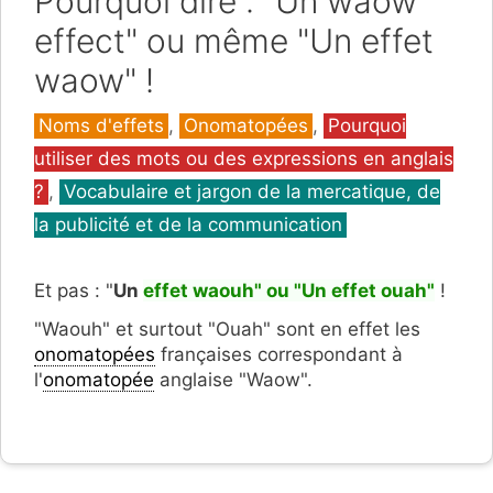
Pourquoi dire : "Un waow
effect" ou même "Un effet
waow" !
Catégories
Noms d'effets
,
Onomatopées
,
Pourquoi
utiliser des mots ou des expressions en anglais
?
,
Vocabulaire et jargon de la mercatique, de
la publicité et de la communication
Et pas : "
Un
effet waouh" ou "Un effet ouah"
!
"Waouh" et surtout "Ouah" sont en effet les
onomatopées
françaises correspondant à
l'
onomatopée
anglaise "Waow".