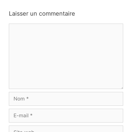
Laisser un commentaire
Commentaire
Nom
E-
mail
Site