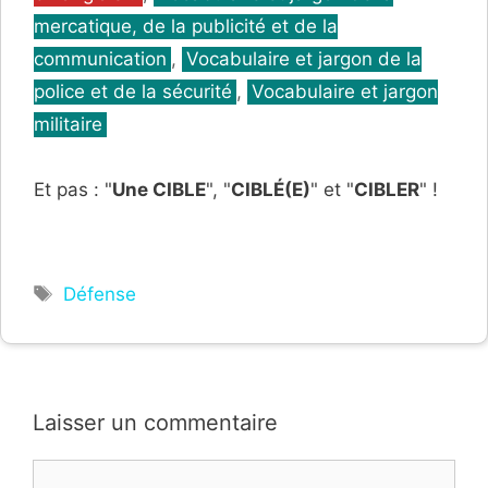
mercatique, de la publicité et de la
communication
,
Vocabulaire et jargon de la
police et de la sécurité
,
Vocabulaire et jargon
militaire
Et pas : "
Une CIBLE
", "
CIBLÉ(E)
" et "
CIBLER
" !
Étiquettes
Défense
Laisser un commentaire
Commentaire