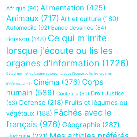
Alimentation
(425)
Afrique
(90)
Animaux
(717)
Art et culture
(180)
Automobile
(92)
Bande dessinée
(84)
Ce qui m'irrite
Boisson
(148)
lorsque j'écoute ou lis les
organes d'information
(1726)
Ce qui me met du baume au coeur lorsque j’écoute ou lis les organes
Corps
Cinéma
(376)
d’information
(9)
humain
(589)
Droit Justice
Couleurs
(50)
Défense
(218)
Fruits et légumes ou
(83)
Fâchés avec le
végétaux
(188)
français
(976)
Géographie
(287)
Mes articles préférés
Histoire
(221)