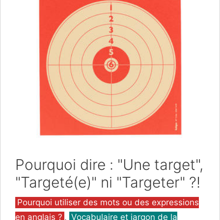
Pourquoi dire : "Une target",
"Targeté(e)" ni "Targeter" ?!
Catégories
Pourquoi utiliser des mots ou des expressions
en anglais ?
,
Vocabulaire et jargon de la