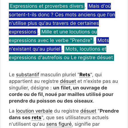
Catégories
Expressions et proverbes divers
,
Mais d'où
sortent-t-ils donc ? Ces mots anciens que l'on
n'utilise plus qu'au travers de certaines
expressions
,
Mille et une locutions ou
expressions avec le verbe "Prendre"
,
Mots
n'existant qu'au pluriel
,
Mots, locutions et
expressions d'autrefois ou Le registre désuet
Le
substantif
masculin pluriel "
Rets
", qui
appartient au registre
désuet
et n'existe pas au
singulier, désigne :
un
filet, un ouvrage de
corde ou de fil, noué par mailles utilisé pour
prendre du poisson ou des oiseaux
.
La
locution verbale
du registre
désuet
"
Prendre
dans ses
rets
", que ses utilisateurs actuels
n'utilisent qu'au
sens figuré
, signifie par