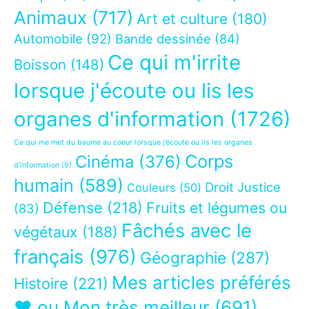
Animaux
(717)
Art et culture
(180)
Automobile
(92)
Bande dessinée
(84)
Ce qui m'irrite
Boisson
(148)
lorsque j'écoute ou lis les
organes d'information
(1726)
Ce qui me met du baume au coeur lorsque j’écoute ou lis les organes
Corps
Cinéma
(376)
d’information
(9)
humain
(589)
Droit Justice
Couleurs
(50)
Défense
(218)
Fruits et légumes ou
(83)
Fâchés avec le
végétaux
(188)
français
(976)
Géographie
(287)
Mes articles préférés
Histoire
(221)
❤ ou Mon très meilleur
(691)