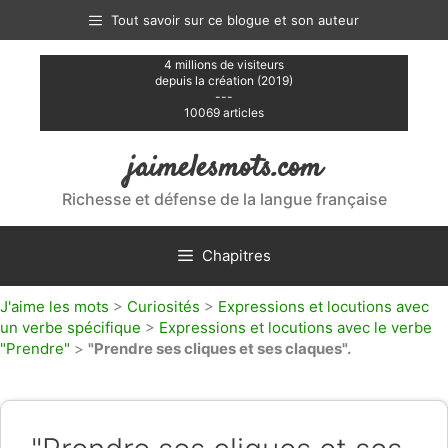
Aller
Tout savoir sur ce blogue et son auteur
au
contenu
4 millions de visiteurs
depuis la création (2019)
---
10069 articles
jaimelesmots.com
Richesse et défense de la langue française
Chapitres
J'aime les mots
>
Curiosités
>
Expressions et locutions avec
un verbe spécifique
>
Expressions et locutions avec le verbe
"Prendre"
>
"Prendre ses cliques et ses claques".