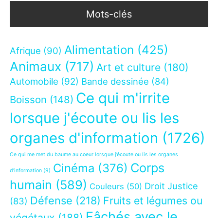
Mots-clés
Alimentation
(425)
Afrique
(90)
Animaux
(717)
Art et culture
(180)
Automobile
(92)
Bande dessinée
(84)
Ce qui m'irrite
Boisson
(148)
lorsque j'écoute ou lis les
organes d'information
(1726)
Ce qui me met du baume au coeur lorsque j’écoute ou lis les organes
Corps
Cinéma
(376)
d’information
(9)
humain
(589)
Droit Justice
Couleurs
(50)
Défense
(218)
Fruits et légumes ou
(83)
Fâchés avec le
végétaux
(188)