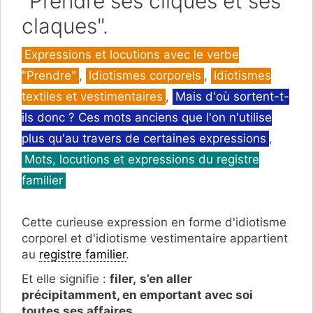
"Prendre ses cliques et ses
claques".
Catégories
Expressions et locutions avec le verbe
"Prendre"
,
Idiotismes corporels
,
Idiotismes
textiles et vestimentaires
,
Mais d'où sortent-t-
ils donc ? Ces mots anciens que l'on n'utilise
plus qu'au travers de certaines expressions
,
Mots, locutions et expressions du registre
familier
Cette curieuse expression en forme d'idiotisme
corporel et d'idiotisme vestimentaire appartient
au
registre familier
.
Et elle signifie :
filer,
s’en aller
précipitamment, en emportant avec soi
toutes ses affaires
.