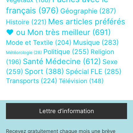
français
(976)
Géographie
(287)
Mes articles préférés
Histoire
(221)
❤ ou Mon très meilleur
(691)
Musique
(283)
Mode et Textile
(204)
Politique
(255)
Religion
Météorologie
(28)
Santé Médecine
(612)
Sexe
(196)
Sport
(388)
(259)
Spécial FLE
(285)
Transports
(224)
Télévision
(148)
Lettre d’information
Recevez gratuitement chaque mois une brève