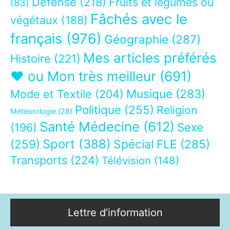
Défense
(218)
Fruits et légumes ou
(83)
Fâchés avec le
végétaux
(188)
français
(976)
Géographie
(287)
Mes articles préférés
Histoire
(221)
❤ ou Mon très meilleur
(691)
Musique
(283)
Mode et Textile
(204)
Politique
(255)
Religion
Météorologie
(28)
Santé Médecine
(612)
Sexe
(196)
Sport
(388)
(259)
Spécial FLE
(285)
Transports
(224)
Télévision
(148)
Lettre d’information