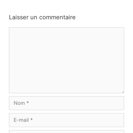
Laisser un commentaire
Commentaire
Nom
E-
mail
Site