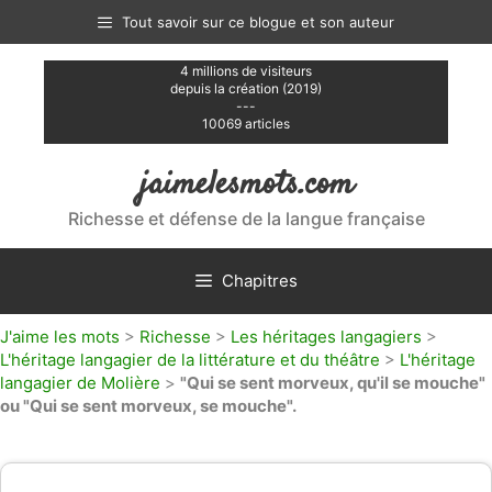
Aller
Tout savoir sur ce blogue et son auteur
au
contenu
4 millions de visiteurs
depuis la création (2019)
---
10069 articles
jaimelesmots.com
Richesse et défense de la langue française
Chapitres
J'aime les mots
>
Richesse
>
Les héritages langagiers
>
L'héritage langagier de la littérature et du théâtre
>
L'héritage
langagier de Molière
>
"Qui se sent morveux, qu'il se mouche"
ou "Qui se sent morveux, se mouche".