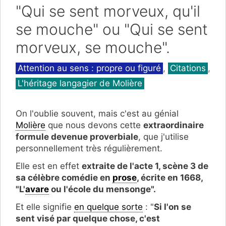
"Qui se sent morveux, qu'il
se mouche" ou "Qui se sent
morveux, se mouche".
Catégories
Attention au sens : propre ou figuré
,
Citations
,
L'héritage langagier de Molière
On l'oublie souvent, mais c'est au génial
Molière
que nous devons cette
extraordinaire
formule devenue proverbiale
, que j'utilise
personnellement très régulièrement.
Elle est en effet
extraite de l'a
cte 1, scène 3 de
sa célèbre
comédie en
prose
, écrite en 1668,
"L'
avare
ou l'école du mensonge".
Et elle signifie
en quelque sorte
: "
Si l'on se
sent visé par quelque chose, c'est