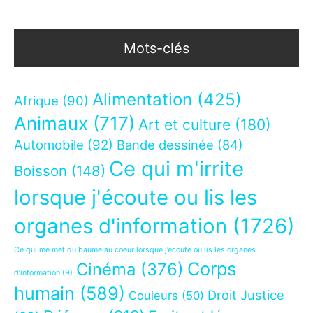
Mots-clés
Alimentation
(425)
Afrique
(90)
Animaux
(717)
Art et culture
(180)
Automobile
(92)
Bande dessinée
(84)
Ce qui m'irrite
Boisson
(148)
lorsque j'écoute ou lis les
organes d'information
(1726)
Ce qui me met du baume au coeur lorsque j’écoute ou lis les organes
Corps
Cinéma
(376)
d’information
(9)
humain
(589)
Droit Justice
Couleurs
(50)