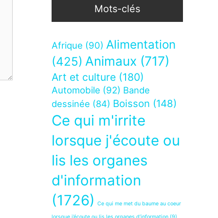
Mots-clés
Alimentation
Afrique
(90)
Animaux
(717)
(425)
Art et culture
(180)
Automobile
(92)
Bande
Boisson
(148)
dessinée
(84)
Ce qui m'irrite
lorsque j'écoute ou
lis les organes
d'information
(1726)
Ce qui me met du baume au coeur
lorsque j’écoute ou lis les organes d’information
(9)