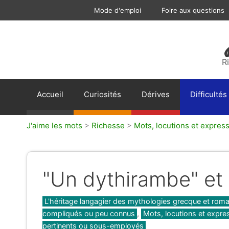
Aller
Mode d'emploi
Foire aux questions
au
contenu
R
Accueil
Curiosités
Dérives
Difficultés
J'aime les mots
>
Richesse
>
Mots, locutions et expres
"Un dythirambe" et 
Catégories
L'héritage langagier des mythologies grecque et roma
compliqués ou peu connus
,
Mots, locutions et expre
pertinents ou sous-employés