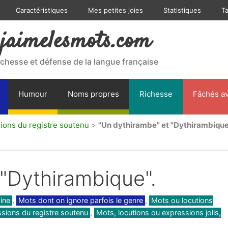
Caractéristiques
Mes petites joies
Statistiques
T
jaimelesmots.com
ichesse et défense de la langue française
Humour
Noms propres
Richesse
Fâchés av
sions du registre soutenu
>
"Un dythirambe" et "Dythirambique
"Dythirambique".
ine
,
Mots dont on ignore parfois le genre
,
Mots ou locutions
ssions du registre soutenu
,
Mots, locutions ou expressions jolis,