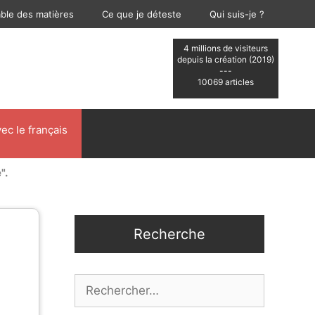
able des matières
Ce que je déteste
Qui suis-je ?
4 millions de visiteurs
depuis la création (2019)
---
10069 articles
ec le français
".
Recherche
Rechercher :