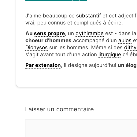
J'aime beaucoup ce
substantif
et cet adjecti
vrai, peu connus et compliqués à écrire.
Au
sens propre
, un
dythirambe
est - dans la
choeur d’hommes
accompagné d'un
aulos
et
Dionysos
sur les hommes. Même si des
dith
s'agit avant tout d'une action
liturgique
céléb
Par extension
, il désigne aujourd'hui
un élog
Laisser un commentaire
Commentaire