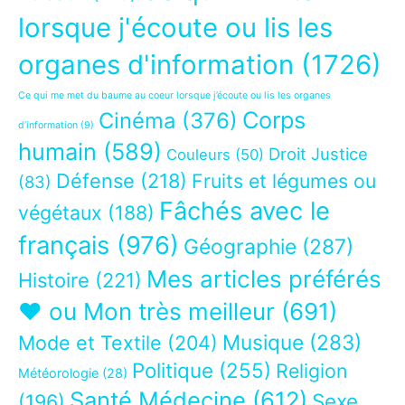
lorsque j'écoute ou lis les
organes d'information
(1726)
Ce qui me met du baume au coeur lorsque j’écoute ou lis les organes
Corps
Cinéma
(376)
d’information
(9)
humain
(589)
Droit Justice
Couleurs
(50)
Défense
(218)
Fruits et légumes ou
(83)
Fâchés avec le
végétaux
(188)
français
(976)
Géographie
(287)
Mes articles préférés
Histoire
(221)
❤ ou Mon très meilleur
(691)
Musique
(283)
Mode et Textile
(204)
Politique
(255)
Religion
Météorologie
(28)
Santé Médecine
(612)
Sexe
(196)