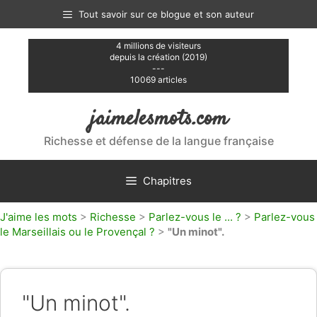
Aller
Tout savoir sur ce blogue et son auteur
au
contenu
4 millions de visiteurs
depuis la création (2019)
---
10069 articles
jaimelesmots.com
Richesse et défense de la langue française
Chapitres
J'aime les mots
>
Richesse
>
Parlez-vous le ... ?
>
Parlez-vous
le Marseillais ou le Provençal ?
>
"Un minot".
"Un minot".