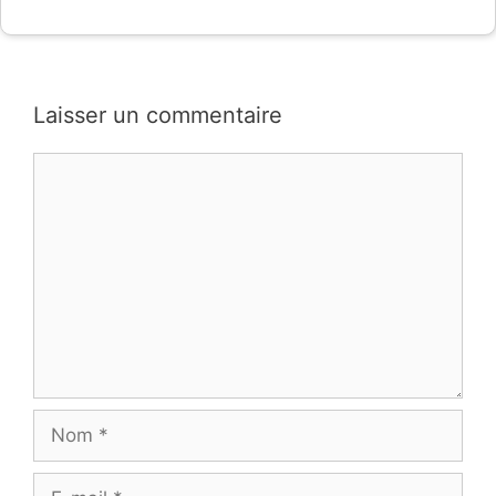
Laisser un commentaire
Commentaire
Nom
E-