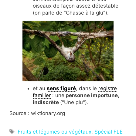
oiseaux de façon assez détestable
(on parle de "Chasse à la glu").
et au
sens figuré
, dans le
registre
familier
: une
personne importune,
indiscrète
("Une glu").
Source : wiktionary.org
Étiquettes
Fruits et légumes ou végétaux
,
Spécial FLE