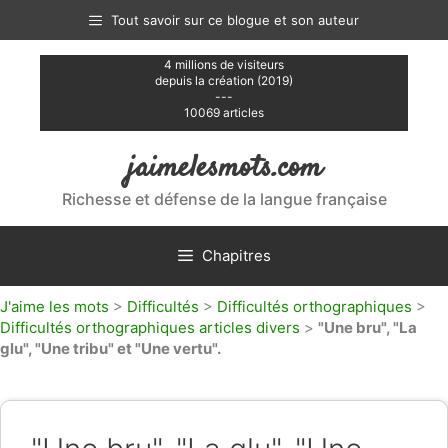
Aller
Tout savoir sur ce blogue et son auteur
au
contenu
4 millions de visiteurs
depuis la création (2019)
---
10069 articles
jaimelesmots.com
Richesse et défense de la langue française
Chapitres
J'aime les mots
>
Difficultés
>
Difficultés orthographiques
>
Difficultés orthographiques articles divers
>
"Une bru", "La
glu", "Une tribu" et "Une vertu".