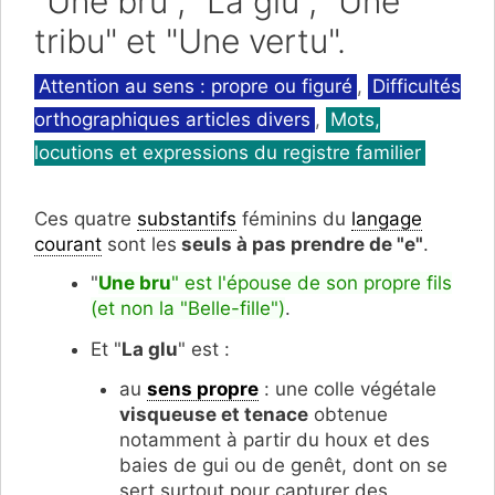
"Une bru", "La glu", "Une
tribu" et "Une vertu".
Catégories
Attention au sens : propre ou figuré
,
Difficultés
orthographiques articles divers
,
Mots,
locutions et expressions du registre familier
Ces quatre
substantifs
féminins du
langage
courant
sont les
seuls à pas prendre de "e"
.
"
Une bru
" est l'épouse de son propre fils
(et non la "Belle-fille")
.
Et "
La glu
" est :
au
sens propre
: une colle végétale
visqueuse et tenace
obtenue
notamment à partir du houx et des
baies de gui ou de genêt, dont on se
sert surtout pour capturer des