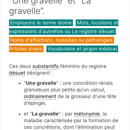
"Une gravelle" et "La
gravelle".
Catégories
Employons le terme idoine
,
Mots, locutions et
expressions d'autrefois ou Le registre désuet
,
Noms d'affections, maladies ou pathologies.
Articles divers
,
Vocabulaire et jargon médical
Ces deux
substantifs
féminins du registre
désuet
désignent :
"
Une gravelle
" : une concrétion rénals
granuleuss plus petits qu'un calcul,
ordinairement
de la grosseur d'une tête
d'épingle,
et "
La gravelle
" : par
métonymie
, la
maladie caractérisée par la formation de
ces concrétions, dont l'élimination peut