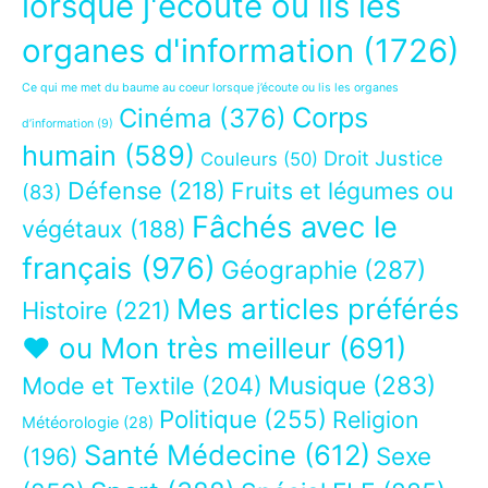
lorsque j'écoute ou lis les
organes d'information
(1726)
Ce qui me met du baume au coeur lorsque j’écoute ou lis les organes
Corps
Cinéma
(376)
d’information
(9)
humain
(589)
Droit Justice
Couleurs
(50)
Défense
(218)
Fruits et légumes ou
(83)
Fâchés avec le
végétaux
(188)
français
(976)
Géographie
(287)
Mes articles préférés
Histoire
(221)
❤ ou Mon très meilleur
(691)
Musique
(283)
Mode et Textile
(204)
Politique
(255)
Religion
Météorologie
(28)
Santé Médecine
(612)
Sexe
(196)