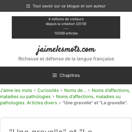
Aller
Tout savoir sur ce blogue et son auteur
au
contenu
4 millions de visiteurs
depuis la création (2019)
---
10069 articles
jaimelesmots.com
Richesse et défense de la langue française
Chapitres
J'aime les mots
>
Curiosités
>
Noms de...
>
Noms d'affections,
maladies ou pathologies
>
Noms d'affections, maladies ou
pathologies. Articles divers
>
"Une gravelle" et "La gravelle".