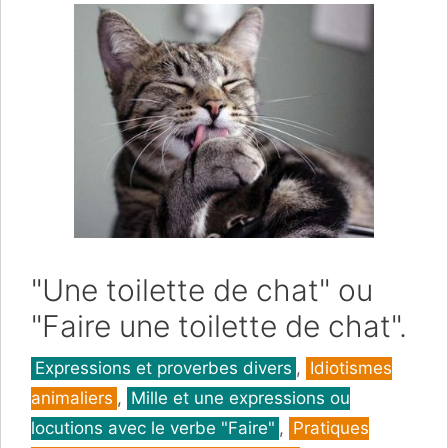
"Une toilette de chat" ou
"Faire une toilette de chat".
Catégories
Expressions et proverbes divers
,
Idiotismes
animaliers
,
Mille et une expressions ou
locutions avec le verbe "Faire"
,
Pratiques