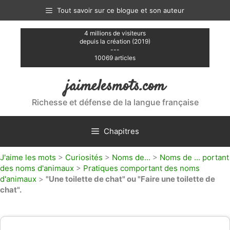
Aller
Tout savoir sur ce blogue et son auteur
au
contenu
4 millions de visiteurs
depuis la création (2019)
---
10069 articles
jaimelesmots.com
Richesse et défense de la langue française
Chapitres
J'aime les mots
>
Curiosités
>
Noms de...
>
Noms de ... portant
des noms d'animaux
>
Pratiques comportant des noms
d'animaux
>
"Une toilette de chat" ou "Faire une toilette de
chat".