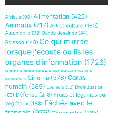
Alimentation
(425)
Afrique
(90)
Animaux
(717)
Art et culture
(180)
Automobile
(92)
Bande dessinée
(84)
Ce qui m'irrite
Boisson
(148)
lorsque j'écoute ou lis les
organes d'information
(1726)
Ce qui me met du baume au coeur lorsque j’écoute ou lis les organes
Corps
Cinéma
(376)
d’information
(9)
humain
(589)
Droit Justice
Couleurs
(50)
Défense
(218)
Fruits et légumes ou
(83)
Fâchés avec le
végétaux
(188)
français
(976)
Géographie
(287)